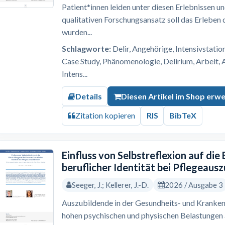
Patient*innen leiden unter diesen Erlebnissen u
qualitativen Forschungsansatz soll das Erleben
wurden...
Schlagworte:
Delir, Angehörige, Intensivstation
Case Study, Phänomenologie, Delirium, Arbeit, 
Intens...
Details
Diesen Artikel im Shop erw
Zitation kopieren
RIS
BibTeX
Einfluss von Selbstreflexion auf die
beruflicher Identität bei Pflegeaus
Seeger, J.; Kellerer, J.-D.
2026 / Ausgabe 3
Auszubildende in der Gesundheits- und Kranken
hohen psychischen und physischen Belastungen