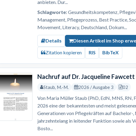
anbieten. Dur...
Schlagworte:
Gesundheitskompetenz, Pflegevis
Management, Pflegeprozess, Best Practice, S
Movement, Literacy, Deutschland, Dokum...
Details
Diesen Artikel im Shop erw
Zitation kopieren
RIS
BibTeX
Nachruf auf Dr. Jacqueline Fawcett
Staub, M.-M.
2026 / Ausgabe 3
02
Von Maria Müller Staub (PhD, EdN, MNS, RN, F
2026 eine der bekanntesten und meist gelesene
Generationen von Pflegekräften auf Bachelor-
jahrzehntelang in leitender Funktion sowie als 
Bosto...