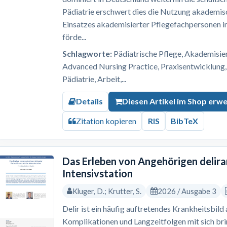
Pädiatrie erschwert dies die Nutzung akademis
Einsatzes akademisierter Pflegefachpersonen i
förde...
Schlagworte:
Pädiatrische Pflege, Akademisi
Advanced Nursing Practice, Praxisentwicklung,
Pädiatrie, Arbeit,...
Details
Diesen Artikel im Shop erw
Zitation kopieren
RIS
BibTeX
Das Erleben von Angehörigen delira
Intensivstation
Kluger, D.; Krutter, S.
2026 / Ausgabe 3
Delir ist ein häufig auftretendes Krankheitsbild
Komplikationen und Langzeitfolgen mit sich br