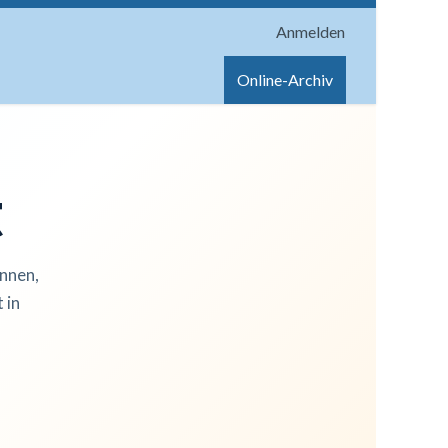
Anmelden
onen
Shop
Hilfe
Online-Archiv
t
innen,
 in