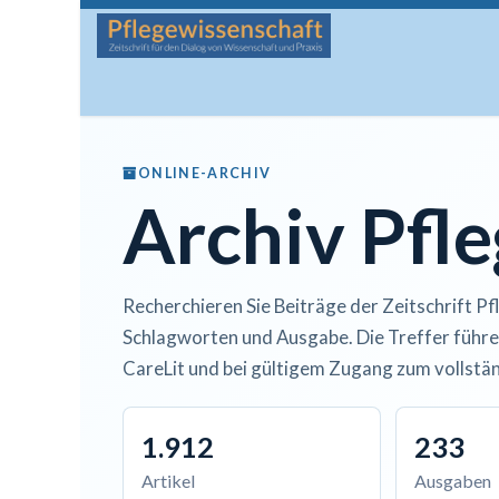
Zum Inhalt springen
Startseite
Über die Zeitschrift
Lesen
Man
ONLINE-ARCHIV
Archiv Pfl
Recherchieren Sie Beiträge der Zeitschrift Pf
Schlagworten und Ausgabe. Die Treffer führe
CareLit und bei gültigem Zugang zum vollstän
1.912
233
Artikel
Ausgaben