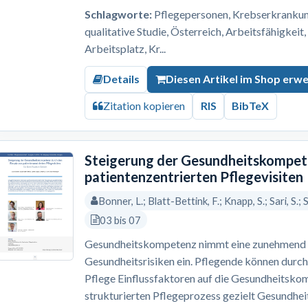
Schlagworte:
Pflegepersonen, Krebserkrankung,
qualitative Studie, Österreich, Arbeitsfähigkeit
Arbeitsplatz, Kr...
Details
Diesen Artikel im Shop erw
Zitation kopieren
RIS
BibTeX
Steigerung der Gesundheitskompete
patientenzentrierten Pflegevisiten
Bonner, L.; Blatt-Bettink, F.; Knapp, S.; Sari, S.;
03 bis 07
Gesundheitskompetenz nimmt eine zunehmend re
Gesundheitsrisiken ein. Pflegende können durch
Pflege Einflussfaktoren auf die Gesundheitskom
strukturierten Pflegeprozess gezielt Gesundh