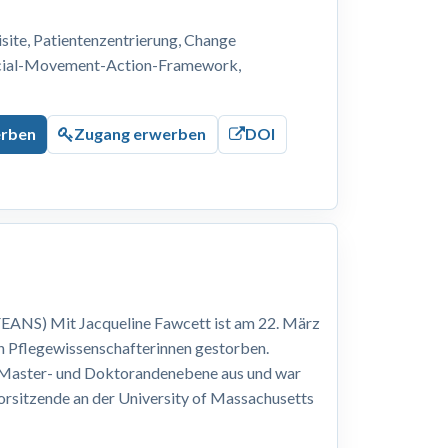
ite, Patientenzentrierung, Change
ocial-Movement-Action-Framework,
erben
Zugang erwerben
DOI
EANS) Mit Jacqueline Fawcett ist am 22. März
n Pflegewissenschafterinnen gestorben.
, Master- und Doktorandenebene aus und war
Vorsitzende an der University of Massachusetts