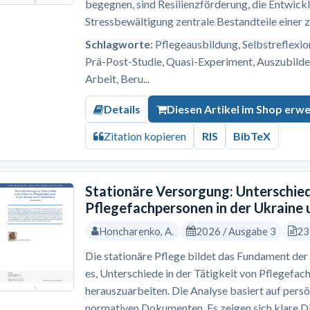
begegnen, sind Resilienzförderung, die Entwick
Stressbewältigung zentrale Bestandteile einer z
Schlagworte:
Pflegeausbildung, Selbstreflexion,
Prä-Post-Studie, Quasi-Experiment, Auszubilde
Arbeit, Beru...
Details
Diesen Artikel im Shop erw
Zitation kopieren
RIS
BibTeX
Stationäre Versorgung: Unterschied
Pflegefachpersonen in der Ukraine 
Honcharenko, A.
2026 / Ausgabe 3
23
Die stationäre Pflege bildet das Fundament der 
es, Unterschiede in der Tätigkeit von Pflegefac
herauszuarbeiten. Die Analyse basiert auf pers
normativen Dokumenten. Es zeigen sich klare Dif