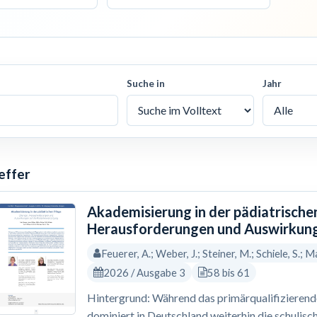
Suche in
Jahr
effer
Akademisierung in der pädiatrische
Herausforderungen und Auswirkung
Feuerer, A.; Weber, J.; Steiner, M.; Schiele, S.; Ma
2026 / Ausgabe 3
58 bis 61
Hintergrund: Während das primärqualifizierende 
dominiert in Deutschland weiterhin die schulisc