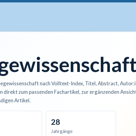
uskripte
Open Access
Kurse
Anzeigen
Instituti
egewissenschaf
legewissenschaft nach Volltext-Index, Titel, Abstract, Autor:
n direkt zum passenden Fachartikel, zur ergänzenden Ansicht
digen Artikel.
28
Jahrgänge