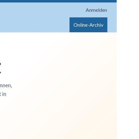
Anmelden
onen
Shop
Hilfe
Online-Archiv
t
innen,
 in