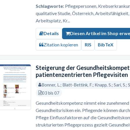
Schlagworte:
Pflegepersonen, Krebserkrankung,
qualitative Studie, Österreich, Arbeitsfähigkeit
Arbeitsplatz, Kr...
Details
Diesen Artikel im Shop erw
Zitation kopieren
RIS
BibTeX
Steigerung der Gesundheitskompete
patientenzentrierten Pflegevisiten
Bonner, L.; Blatt-Bettink, F.; Knapp, S.; Sari, S.;
03 bis 07
Gesundheitskompetenz nimmt eine zunehmend re
Gesundheitsrisiken ein. Pflegende können durch
Pflege Einflussfaktoren auf die Gesundheitskom
strukturierten Pflegeprozess gezielt Gesundh