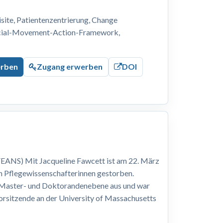
ite, Patientenzentrierung, Change
ocial-Movement-Action-Framework,
erben
Zugang erwerben
DOI
EANS) Mit Jacqueline Fawcett ist am 22. März
n Pflegewissenschafterinnen gestorben.
, Master- und Doktorandenebene aus und war
Vorsitzende an der University of Massachusetts