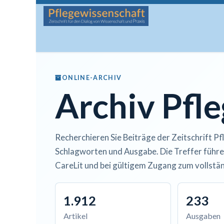
Zum Inhalt springen
Startseite
Über die Zeitschrift
Lesen
Man
ONLINE-ARCHIV
Archiv Pfl
Recherchieren Sie Beiträge der Zeitschrift Pf
Schlagworten und Ausgabe. Die Treffer führe
CareLit und bei gültigem Zugang zum vollstän
1.912
233
Artikel
Ausgaben