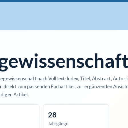
uskripte
Open Access
Kurse
Anzeigen
Instituti
egewissenschaf
legewissenschaft nach Volltext-Index, Titel, Abstract, Autor:
n direkt zum passenden Fachartikel, zur ergänzenden Ansicht
digen Artikel.
28
Jahrgänge