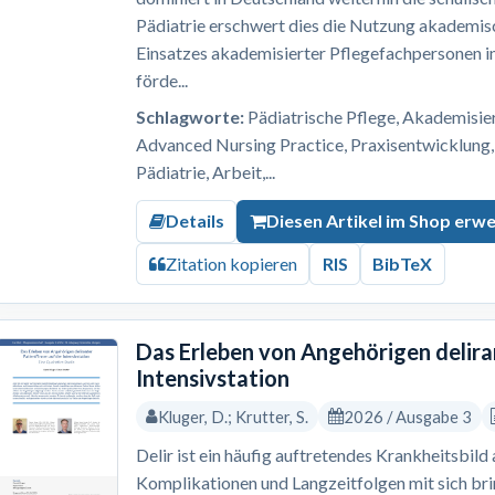
Pädiatrie erschwert dies die Nutzung akademis
Einsatzes akademisierter Pflegefachpersonen i
förde...
Schlagworte:
Pädiatrische Pflege, Akademisi
Advanced Nursing Practice, Praxisentwicklung,
Pädiatrie, Arbeit,...
Details
Diesen Artikel im Shop erw
Zitation kopieren
RIS
BibTeX
Das Erleben von Angehörigen delira
Intensivstation
Kluger, D.; Krutter, S.
2026 / Ausgabe 3
Delir ist ein häufig auftretendes Krankheitsbild
Komplikationen und Langzeitfolgen mit sich br