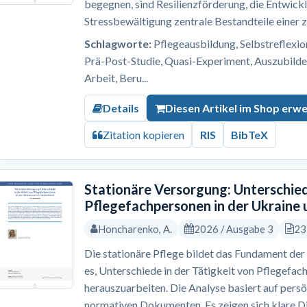
begegnen, sind Resilienzförderung, die Entwick
Stressbewältigung zentrale Bestandteile einer z
Schlagworte:
Pflegeausbildung, Selbstreflexion,
Prä-Post-Studie, Quasi-Experiment, Auszubilde
Arbeit, Beru...
Details
Diesen Artikel im Shop erw
Zitation kopieren
RIS
BibTeX
Stationäre Versorgung: Unterschied
Pflegefachpersonen in der Ukraine 
Honcharenko, A.
2026 / Ausgabe 3
23
Die stationäre Pflege bildet das Fundament der 
es, Unterschiede in der Tätigkeit von Pflegefac
herauszuarbeiten. Die Analyse basiert auf pers
normativen Dokumenten. Es zeigen sich klare Dif