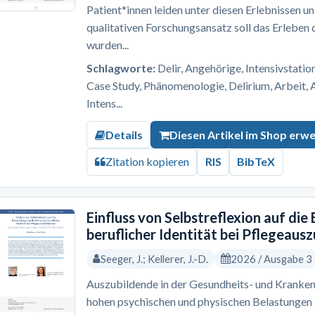
Patient*innen leiden unter diesen Erlebnissen u
qualitativen Forschungsansatz soll das Erleben
wurden...
Schlagworte:
Delir, Angehörige, Intensivstation
Case Study, Phänomenologie, Delirium, Arbeit, 
Intens...
Details
Diesen Artikel im Shop erw
Zitation kopieren
RIS
BibTeX
Einfluss von Selbstreflexion auf die
beruflicher Identität bei Pflegeaus
Seeger, J.; Kellerer, J.-D.
2026 / Ausgabe 3
Auszubildende in der Gesundheits- und Kranken
hohen psychischen und physischen Belastungen