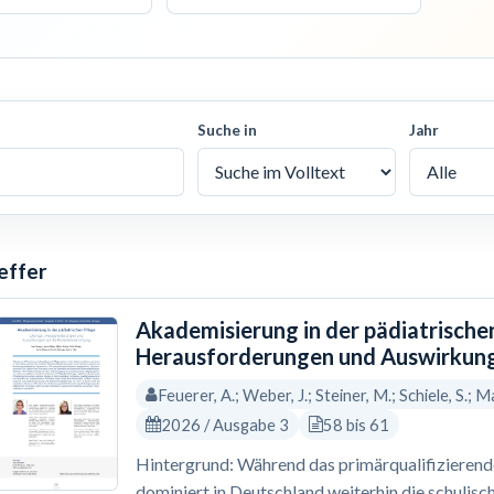
Suche in
Jahr
effer
Akademisierung in der pädiatrische
Herausforderungen und Auswirkung
Feuerer, A.; Weber, J.; Steiner, M.; Schiele, S.; Ma
2026 / Ausgabe 3
58 bis 61
Hintergrund: Während das primärqualifizierende 
dominiert in Deutschland weiterhin die schulisc