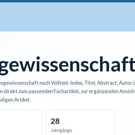
uskripte
Open Access
Kurse
Anzeigen
Instituti
egewissenschaf
legewissenschaft nach Volltext-Index, Titel, Abstract, Autor:
n direkt zum passenden Fachartikel, zur ergänzenden Ansicht
digen Artikel.
28
Jahrgänge