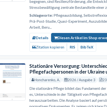
begegnen, sind Resilienzförderung, die Entwick
Stressbewältigung zentrale Bestandteile einer z
Schlagworte:
Pflegeausbildung, Selbstreflexion,
Prä-Post-Studie, Quasi-Experiment, Auszubilde
Arbeit, Beru...
Details
Diesen Artikel im Shop erw
Zitation kopieren
RIS
BibTeX
Stationäre Versorgung: Unterschied
Pflegefachpersonen in der Ukraine 
Honcharenko, A.
2026 / Ausgabe 3
23
Die stationäre Pflege bildet das Fundament der 
es, Unterschiede in der Tätigkeit von Pflegefac
herauszuarbeiten. Die Analyse basiert auf pers
normativen Dokumenten. Es zeigen sich klare Dif