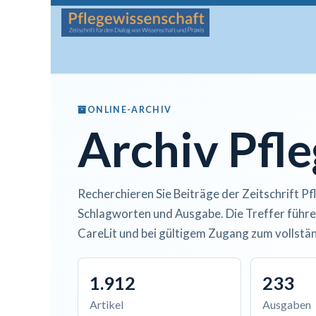
Zum Inhalt springen
Startseite
Über die Zeitschrift
Lesen
Man
ONLINE-ARCHIV
Archiv Pfl
Recherchieren Sie Beiträge der Zeitschrift Pf
Schlagworten und Ausgabe. Die Treffer führe
CareLit und bei gültigem Zugang zum vollstän
1.912
233
Artikel
Ausgaben