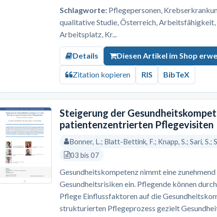
Schlagworte:
Pflegepersonen, Krebserkrankung,
qualitative Studie, Österreich, Arbeitsfähigkeit
Arbeitsplatz, Kr...
Details
Diesen Artikel im Shop erw
Zitation kopieren
RIS
BibTeX
Steigerung der Gesundheitskompete
patientenzentrierten Pflegevisiten
Bonner, L.; Blatt-Bettink, F.; Knapp, S.; Sari, S.;
03 bis 07
Gesundheitskompetenz nimmt eine zunehmend re
Gesundheitsrisiken ein. Pflegende können durch
Pflege Einflussfaktoren auf die Gesundheitskom
strukturierten Pflegeprozess gezielt Gesundh