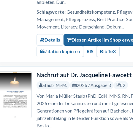
anbieten. Dur...
Schlagworte:
Gesundheitskompetenz, Pflegevis
Management, Pflegeprozess, Best Practice, S
Movement, Literacy, Deutschland, Dokum...
Details
Diesen Artikel im Shop erw
Zitation kopieren
RIS
BibTeX
Nachruf auf Dr. Jacqueline Fawcett
Staub, M.-M.
2026 / Ausgabe 3
02
Von Maria Müller Staub (PhD, EdN, MNS, RN, F
2026 eine der bekanntesten und meist gelesene
Generationen von Pflegekräften auf Bachelor-
jahrzehntelang in leitender Funktion sowie als 
Bosto...