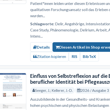
Patient*innen leiden unter diesen Erlebnissen u
qualitativen Forschungsansatz soll das Erleben
wurden...
Schlagworte:
Delir, Angehörige, Intensivstation
Case Study, Phänomenologie, Delirium, Arbeit, 
Intens...
Details
Diesen Artikel im Shop erw
Zitation kopieren
RIS
BibTeX
Einfluss von Selbstreflexion auf die
beruflicher Identität bei Pflegeaus
Seeger, J.; Kellerer, J.-D.
2026 / Ausgabe 3
Auszubildende in der Gesundheits- und Kranken
hohen psychischen und physischen Belastungen