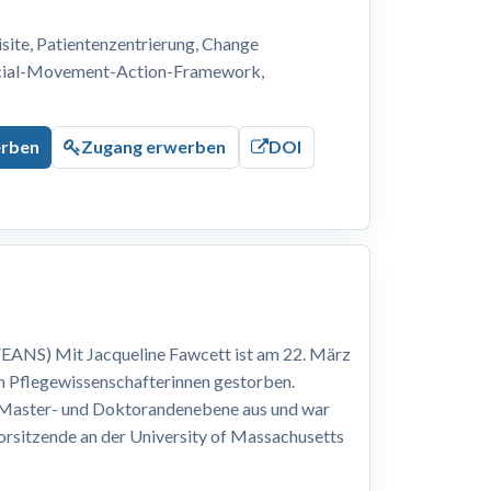
ite, Patientenzentrierung, Change
ocial-Movement-Action-Framework,
erben
Zugang erwerben
DOI
EANS) Mit Jacqueline Fawcett ist am 22. März
n Pflegewissenschafterinnen gestorben.
, Master- und Doktorandenebene aus und war
Vorsitzende an der University of Massachusetts