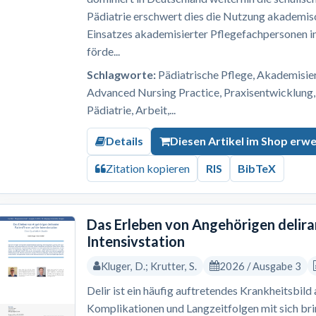
Pädiatrie erschwert dies die Nutzung akademis
Einsatzes akademisierter Pflegefachpersonen i
förde...
Schlagworte:
Pädiatrische Pflege, Akademisi
Advanced Nursing Practice, Praxisentwicklung,
Pädiatrie, Arbeit,...
Details
Diesen Artikel im Shop erw
Zitation kopieren
RIS
BibTeX
Das Erleben von Angehörigen delira
Intensivstation
Kluger, D.; Krutter, S.
2026 / Ausgabe 3
Delir ist ein häufig auftretendes Krankheitsbild
Komplikationen und Langzeitfolgen mit sich br