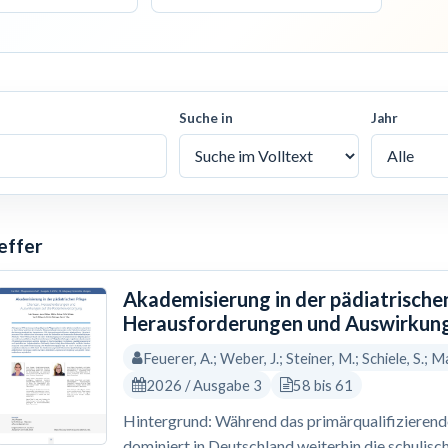
Suche in
Jahr
effer
Akademisierung in der pädiatrische
Herausforderungen und Auswirkung
Feuerer, A.; Weber, J.; Steiner, M.; Schiele, S.; Ma
2026 / Ausgabe 3
58 bis 61
Hintergrund: Während das primärqualifizierende 
dominiert in Deutschland weiterhin die schulisc