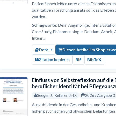
Patient*innen leiden unter diesen Erlebnissen u
qualitativen Forschungsansatz soll das Erleben
wurden...
Schlagworte:
Delir, Angehörige, Intensivstation
Case Study, Phänomenologie, Delirium, Arbeit, 
Intens...
Details
Diesen Artikel im Shop erw
Zitation kopieren
RIS
BibTeX
Einfluss von Selbstreflexion auf die
beruflicher Identität bei Pflegeaus
Seeger, J.; Kellerer, J.-D.
2026 / Ausgabe 3
Auszubildende in der Gesundheits- und Kranken
hohen psychischen und physischen Belastungen