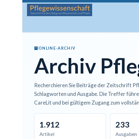
Zum Inhalt springen
Startseite
Über die Zeitschrift
Lesen
Man
ONLINE-ARCHIV
Archiv Pfl
Recherchieren Sie Beiträge der Zeitschrift Pf
Schlagworten und Ausgabe. Die Treffer führe
CareLit und bei gültigem Zugang zum vollstän
1.912
233
Artikel
Ausgaben