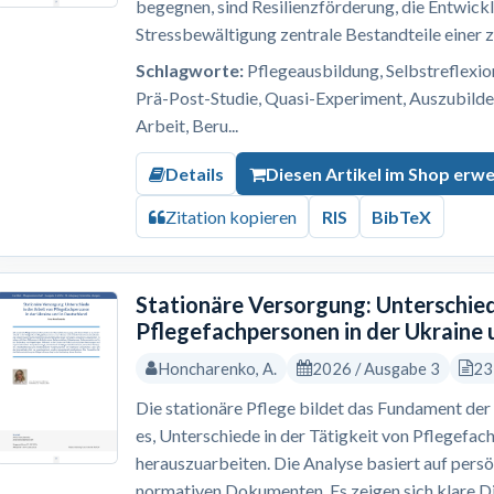
begegnen, sind Resilienzförderung, die Entwick
Stressbewältigung zentrale Bestandteile einer z
Schlagworte:
Pflegeausbildung, Selbstreflexion,
Prä-Post-Studie, Quasi-Experiment, Auszubilde
Arbeit, Beru...
Details
Diesen Artikel im Shop erw
Zitation kopieren
RIS
BibTeX
Stationäre Versorgung: Unterschied
Pflegefachpersonen in der Ukraine 
Honcharenko, A.
2026 / Ausgabe 3
23
Die stationäre Pflege bildet das Fundament der 
es, Unterschiede in der Tätigkeit von Pflegefac
herauszuarbeiten. Die Analyse basiert auf pers
normativen Dokumenten. Es zeigen sich klare Dif