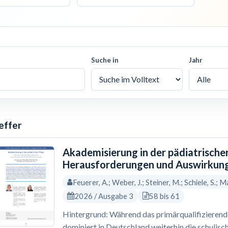
Suche in
Jahr
effer
Akademisierung in der pädiatrische
Herausforderungen und Auswirkung
Feuerer, A.; Weber, J.; Steiner, M.; Schiele, S.; Ma
2026 / Ausgabe 3
58 bis 61
Hintergrund: Während das primärqualifizierende 
dominiert in Deutschland weiterhin die schulisc