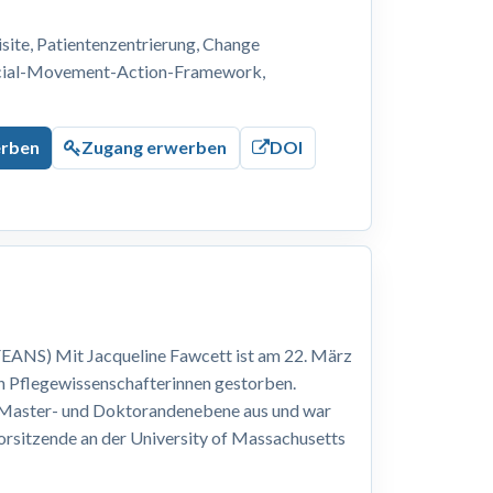
ite, Patientenzentrierung, Change
ocial-Movement-Action-Framework,
erben
Zugang erwerben
DOI
EANS) Mit Jacqueline Fawcett ist am 22. März
n Pflegewissenschafterinnen gestorben.
, Master- und Doktorandenebene aus und war
Vorsitzende an der University of Massachusetts