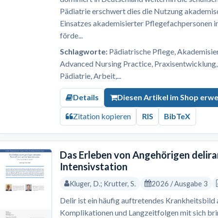
Pädiatrie erschwert dies die Nutzung akademis
Einsatzes akademisierter Pflegefachpersonen i
förde...
Schlagworte:
Pädiatrische Pflege, Akademisi
Advanced Nursing Practice, Praxisentwicklung,
Pädiatrie, Arbeit,...
Details
Diesen Artikel im Shop erw
Zitation kopieren
RIS
BibTeX
Das Erleben von Angehörigen delira
Intensivstation
Kluger, D.; Krutter, S.
2026 / Ausgabe 3
Delir ist ein häufig auftretendes Krankheitsbild
Komplikationen und Langzeitfolgen mit sich br