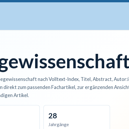
uskripte
Open Access
Kurse
Anzeigen
Instituti
egewissenschaf
legewissenschaft nach Volltext-Index, Titel, Abstract, Autor:
n direkt zum passenden Fachartikel, zur ergänzenden Ansicht
digen Artikel.
28
Jahrgänge