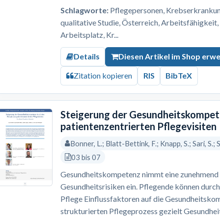
Schlagworte:
Pflegepersonen, Krebserkrankung,
qualitative Studie, Österreich, Arbeitsfähigkeit
Arbeitsplatz, Kr...
Details
Diesen Artikel im Shop erw
Zitation kopieren
RIS
BibTeX
Steigerung der Gesundheitskompete
patientenzentrierten Pflegevisiten
Bonner, L.; Blatt-Bettink, F.; Knapp, S.; Sari, S.;
03 bis 07
Gesundheitskompetenz nimmt eine zunehmend re
Gesundheitsrisiken ein. Pflegende können durch
Pflege Einflussfaktoren auf die Gesundheitskom
strukturierten Pflegeprozess gezielt Gesundh