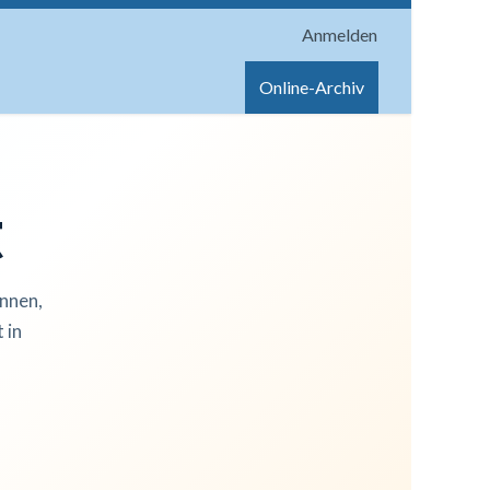
Anmelden
onen
Shop
Hilfe
Online-Archiv
t
innen,
 in