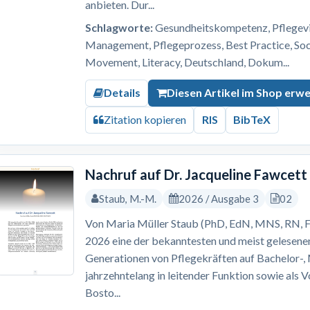
anbieten. Dur...
Schlagworte:
Gesundheitskompetenz, Pflegevis
Management, Pflegeprozess, Best Practice, S
Movement, Literacy, Deutschland, Dokum...
Details
Diesen Artikel im Shop erw
Zitation kopieren
RIS
BibTeX
Nachruf auf Dr. Jacqueline Fawcett
Staub, M.-M.
2026 / Ausgabe 3
02
Von Maria Müller Staub (PhD, EdN, MNS, RN, F
2026 eine der bekanntesten und meist gelesene
Generationen von Pflegekräften auf Bachelor-
jahrzehntelang in leitender Funktion sowie als 
Bosto...