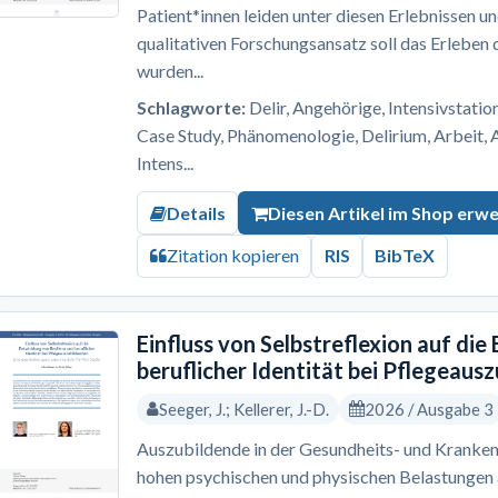
Patient*innen leiden unter diesen Erlebnissen u
qualitativen Forschungsansatz soll das Erleben
wurden...
Schlagworte:
Delir, Angehörige, Intensivstation
Case Study, Phänomenologie, Delirium, Arbeit, 
Intens...
Details
Diesen Artikel im Shop erw
Zitation kopieren
RIS
BibTeX
Einfluss von Selbstreflexion auf die
beruflicher Identität bei Pflegeaus
Seeger, J.; Kellerer, J.-D.
2026 / Ausgabe 3
Auszubildende in der Gesundheits- und Kranken
hohen psychischen und physischen Belastungen