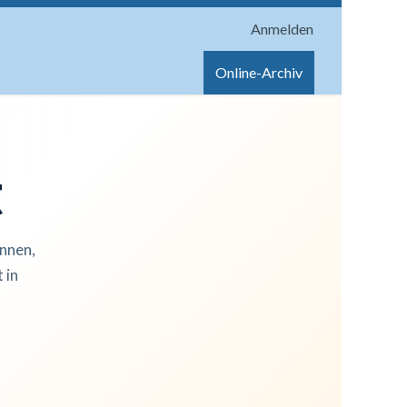
Anmelden
onen
Shop
Hilfe
Online-Archiv
t
innen,
 in