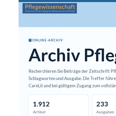
Zum Inhalt springen
Startseite
Über die Zeitschrift
Lesen
Man
ONLINE-ARCHIV
Archiv Pfl
Recherchieren Sie Beiträge der Zeitschrift Pf
Schlagworten und Ausgabe. Die Treffer führe
CareLit und bei gültigem Zugang zum vollstän
1.912
233
Artikel
Ausgaben