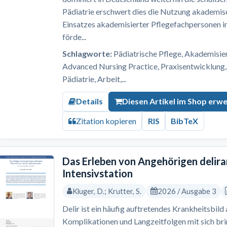
Pädiatrie erschwert dies die Nutzung akademis
Einsatzes akademisierter Pflegefachpersonen i
förde...
Schlagworte:
Pädiatrische Pflege, Akademisi
Advanced Nursing Practice, Praxisentwicklung,
Pädiatrie, Arbeit,...
Details
Diesen Artikel im Shop erw
Zitation kopieren
RIS
BibTeX
Das Erleben von Angehörigen delira
Intensivstation
Kluger, D.; Krutter, S.
2026 / Ausgabe 3
Delir ist ein häufig auftretendes Krankheitsbild
Komplikationen und Langzeitfolgen mit sich br