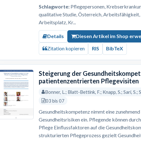
Schlagworte:
Pflegepersonen, Krebserkrankung,
qualitative Studie, Österreich, Arbeitsfähigkeit
Arbeitsplatz, Kr...
Details
Diesen Artikel im Shop erw
Zitation kopieren
RIS
BibTeX
Steigerung der Gesundheitskompete
patientenzentrierten Pflegevisiten
Bonner, L.; Blatt-Bettink, F.; Knapp, S.; Sari, S.;
03 bis 07
Gesundheitskompetenz nimmt eine zunehmend re
Gesundheitsrisiken ein. Pflegende können durch
Pflege Einflussfaktoren auf die Gesundheitskom
strukturierten Pflegeprozess gezielt Gesundh