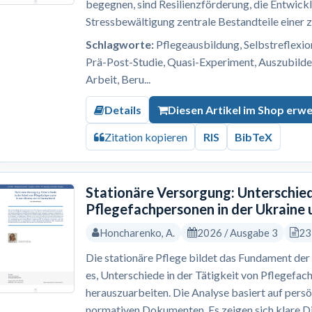
begegnen, sind Resilienzförderung, die Entwick
Stressbewältigung zentrale Bestandteile einer z
Schlagworte:
Pflegeausbildung, Selbstreflexion,
Prä-Post-Studie, Quasi-Experiment, Auszubilde
Arbeit, Beru...
Details
Diesen Artikel im Shop erw
Zitation kopieren
RIS
BibTeX
Stationäre Versorgung: Unterschied
Pflegefachpersonen in der Ukraine 
Honcharenko, A.
2026 / Ausgabe 3
23
Die stationäre Pflege bildet das Fundament der 
es, Unterschiede in der Tätigkeit von Pflegefac
herauszuarbeiten. Die Analyse basiert auf pers
normativen Dokumenten. Es zeigen sich klare Dif