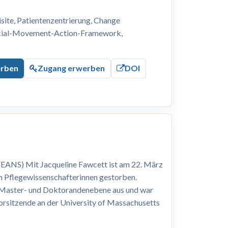
ite, Patientenzentrierung, Change
ocial-Movement-Action-Framework,
erben
Zugang erwerben
DOI
EANS) Mit Jacqueline Fawcett ist am 22. März
n Pflegewissenschafterinnen gestorben.
, Master- und Doktorandenebene aus und war
Vorsitzende an der University of Massachusetts