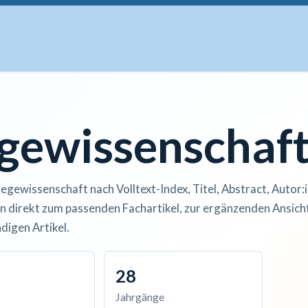
uskripte
Open Access
Kurse
Anzeigen
Instituti
egewissenschaf
legewissenschaft nach Volltext-Index, Titel, Abstract, Autor:
n direkt zum passenden Fachartikel, zur ergänzenden Ansicht
digen Artikel.
28
Jahrgänge