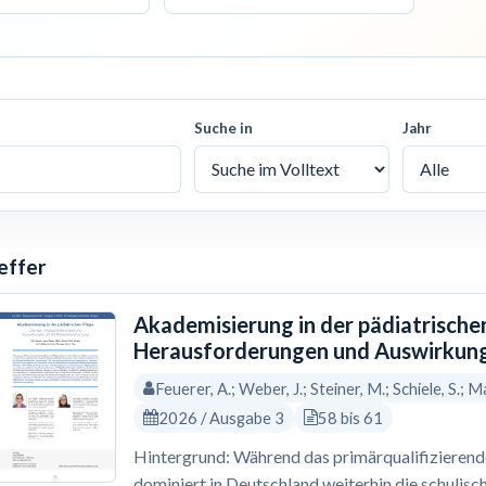
Suche in
Jahr
effer
Akademisierung in der pädiatrische
Herausforderungen und Auswirkung
Feuerer, A.; Weber, J.; Steiner, M.; Schiele, S.; Ma
2026 / Ausgabe 3
58 bis 61
Hintergrund: Während das primärqualifizierende 
dominiert in Deutschland weiterhin die schulisc