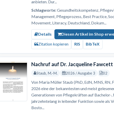
anbieten. Dur...
Schlagworte:
Gesundheitskompetenz, Pflegevis
Management, Pflegeprozess, Best Practice, S
Movement, Literacy, Deutschland, Dokum...
Details
Diesen Artikel im Shop erw
Zitation kopieren
RIS
BibTeX
Nachruf auf Dr. Jacqueline Fawcett
Staub, M.-M.
2026 / Ausgabe 3
02
Von Maria Müller Staub (PhD, EdN, MNS, RN, F
2026 eine der bekanntesten und meist gelesene
Generationen von Pflegekräften auf Bachelor-
jahrzehntelang in leitender Funktion sowie als 
Bosto...