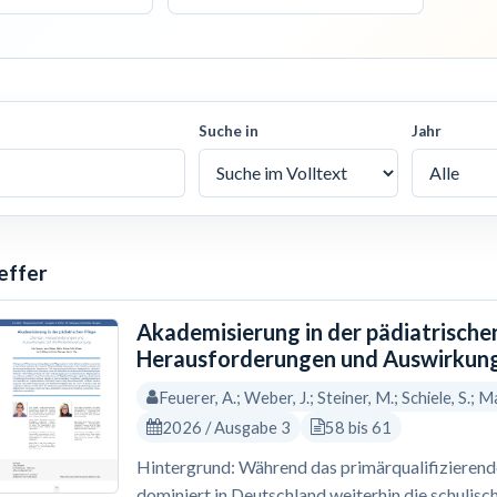
Suche in
Jahr
effer
Akademisierung in der pädiatrische
Herausforderungen und Auswirkung
Feuerer, A.; Weber, J.; Steiner, M.; Schiele, S.; Ma
2026 / Ausgabe 3
58 bis 61
Hintergrund: Während das primärqualifizierende 
dominiert in Deutschland weiterhin die schulisc