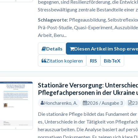
begegnen, sind Resilienzförderung, die Entwick
Stressbewältigung zentrale Bestandteile einer z
Schlagworte:
Pflegeausbildung, Selbstreflexion,
Prä-Post-Studie, Quasi-Experiment, Auszubilde
Arbeit, Beru...
Details
Diesen Artikel im Shop erw
Zitation kopieren
RIS
BibTeX
Stationäre Versorgung: Unterschied
Pflegefachpersonen in der Ukraine 
Honcharenko, A.
2026 / Ausgabe 3
23
Die stationäre Pflege bildet das Fundament der 
es, Unterschiede in der Tätigkeit von Pflegefac
herauszuarbeiten. Die Analyse basiert auf pers
normativen Dokumenten. Es zeigen sich klare Dif