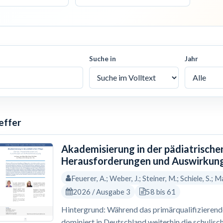
Suche in
Jahr
effer
Akademisierung in der pädiatrische
Herausforderungen und Auswirkung
Feuerer, A.; Weber, J.; Steiner, M.; Schiele, S.; Ma
2026 / Ausgabe 3
58 bis 61
Hintergrund: Während das primärqualifizierende 
dominiert in Deutschland weiterhin die schulisc