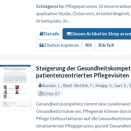
Schlagworte:
Pflegepersonen, Krebserkrankung,
qualitative Studie, Österreich, Arbeitsfähigkeit
Arbeitsplatz, Kr...
Details
Diesen Artikel im Shop erw
Zitation kopieren
RIS
BibTeX
Steigerung der Gesundheitskompete
patientenzentrierten Pflegevisiten
Bonner, L.; Blatt-Bettink, F.; Knapp, S.; Sari, S.;
03 bis 07
Gesundheitskompetenz nimmt eine zunehmend re
Gesundheitsrisiken ein. Pflegende können durch
Pflege Einflussfaktoren auf die Gesundheitskom
strukturierten Pflegeprozess gezielt Gesundh