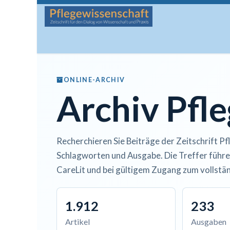
Zum Inhalt springen
Startseite
Über die Zeitschrift
Lesen
Man
ONLINE-ARCHIV
Archiv Pfl
Recherchieren Sie Beiträge der Zeitschrift Pf
Schlagworten und Ausgabe. Die Treffer führe
CareLit und bei gültigem Zugang zum vollstän
1.912
233
Artikel
Ausgaben