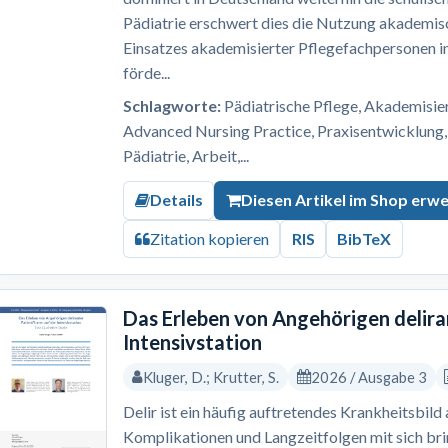
Pädiatrie erschwert dies die Nutzung akademis
Einsatzes akademisierter Pflegefachpersonen i
förde...
Schlagworte:
Pädiatrische Pflege, Akademisi
Advanced Nursing Practice, Praxisentwicklung,
Pädiatrie, Arbeit,...
Details
Diesen Artikel im Shop erw
Zitation kopieren
RIS
BibTeX
Das Erleben von Angehörigen delira
Intensivstation
Kluger, D.; Krutter, S.
2026 / Ausgabe 3
Delir ist ein häufig auftretendes Krankheitsbild
Komplikationen und Langzeitfolgen mit sich br