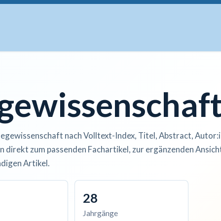
uskripte
Open Access
Kurse
Anzeigen
Instituti
egewissenschaf
legewissenschaft nach Volltext-Index, Titel, Abstract, Autor:
n direkt zum passenden Fachartikel, zur ergänzenden Ansicht
digen Artikel.
28
Jahrgänge