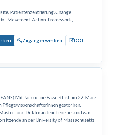
ite, Patientenzentrierung, Change
ocial-Movement-Action-Framework,
erben
Zugang erwerben
DOI
EANS) Mit Jacqueline Fawcett ist am 22. März
n Pflegewissenschafterinnen gestorben.
, Master- und Doktorandenebene aus und war
Vorsitzende an der University of Massachusetts