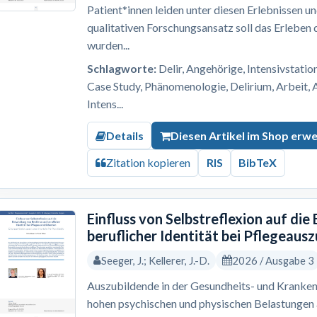
Patient*innen leiden unter diesen Erlebnissen u
qualitativen Forschungsansatz soll das Erleben
wurden...
Schlagworte:
Delir, Angehörige, Intensivstation
Case Study, Phänomenologie, Delirium, Arbeit, 
Intens...
Details
Diesen Artikel im Shop erw
Zitation kopieren
RIS
BibTeX
Einfluss von Selbstreflexion auf die
beruflicher Identität bei Pflegeaus
Seeger, J.; Kellerer, J.-D.
2026 / Ausgabe 3
Auszubildende in der Gesundheits- und Kranken
hohen psychischen und physischen Belastungen