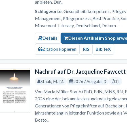
anbieten. Dur...
Schlagworte:
Gesundheitskompetenz, Pflegevis
Management, Pflegeprozess, Best Practice, S
Movement, Literacy, Deutschland, Dokum...
Details
Diesen Artikel im Shop erw
Zitation kopieren
RIS
BibTeX
Nachruf auf Dr. Jacqueline Fawcett
Staub, M.-M.
2026 / Ausgabe 3
02
Von Maria Müller Staub (PhD, EdN, MNS, RN, F
2026 eine der bekanntesten und meist gelesene
Generationen von Pflegekräften auf Bachelor-
jahrzehntelang in leitender Funktion sowie als 
Bosto...