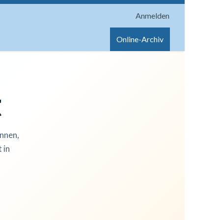
Anmelden
onen
Shop
Hilfe
Online-Archiv
t
innen,
 in