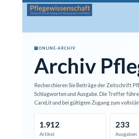
Zum Inhalt springen
Startseite
Über die Zeitschrift
Lesen
Man
ONLINE-ARCHIV
Archiv Pfl
Recherchieren Sie Beiträge der Zeitschrift Pf
Schlagworten und Ausgabe. Die Treffer führe
CareLit und bei gültigem Zugang zum vollstän
1.912
233
Artikel
Ausgaben