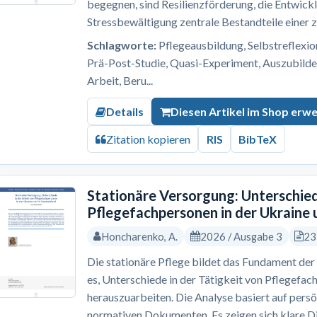
begegnen, sind Resilienzförderung, die Entwick
Stressbewältigung zentrale Bestandteile einer z
Schlagworte:
Pflegeausbildung, Selbstreflexion,
Prä-Post-Studie, Quasi-Experiment, Auszubilde
Arbeit, Beru...
Details
Diesen Artikel im Shop erw
Zitation kopieren
RIS
BibTeX
Stationäre Versorgung: Unterschied
Pflegefachpersonen in der Ukraine 
Honcharenko, A.
2026 / Ausgabe 3
23
Die stationäre Pflege bildet das Fundament der 
es, Unterschiede in der Tätigkeit von Pflegefac
herauszuarbeiten. Die Analyse basiert auf pers
normativen Dokumenten. Es zeigen sich klare Dif