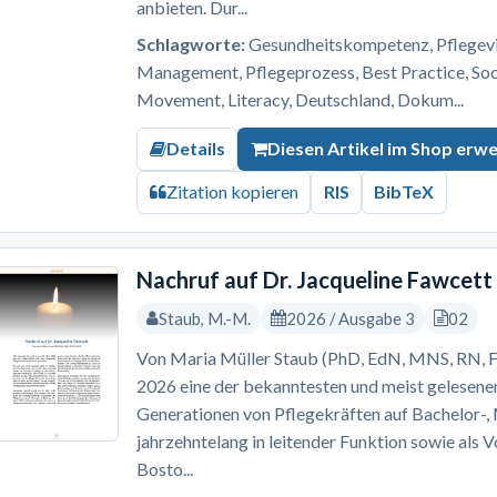
anbieten. Dur...
Schlagworte:
Gesundheitskompetenz, Pflegevis
Management, Pflegeprozess, Best Practice, S
Movement, Literacy, Deutschland, Dokum...
Details
Diesen Artikel im Shop erw
Zitation kopieren
RIS
BibTeX
Nachruf auf Dr. Jacqueline Fawcett
Staub, M.-M.
2026 / Ausgabe 3
02
Von Maria Müller Staub (PhD, EdN, MNS, RN, F
2026 eine der bekanntesten und meist gelesene
Generationen von Pflegekräften auf Bachelor-
jahrzehntelang in leitender Funktion sowie als 
Bosto...