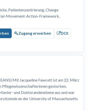
ite, Patientenzentrierung, Change
ocial-Movement-Action-Framework,
erben
Zugang erwerben
DOI
EANS) Mit Jacqueline Fawcett ist am 22. März
n Pflegewissenschafterinnen gestorben.
, Master- und Doktorandenebene aus und war
Vorsitzende an der University of Massachusetts