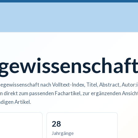
uskripte
Open Access
Kurse
Anzeigen
Instituti
egewissenschaf
legewissenschaft nach Volltext-Index, Titel, Abstract, Autor:
n direkt zum passenden Fachartikel, zur ergänzenden Ansicht
digen Artikel.
28
Jahrgänge