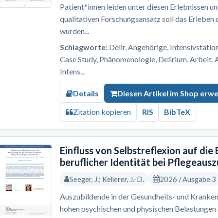
Patient*innen leiden unter diesen Erlebnissen u
qualitativen Forschungsansatz soll das Erleben
wurden...
Schlagworte:
Delir, Angehörige, Intensivstation
Case Study, Phänomenologie, Delirium, Arbeit, 
Intens...
Details
Diesen Artikel im Shop erw
Zitation kopieren
RIS
BibTeX
Einfluss von Selbstreflexion auf die
beruflicher Identität bei Pflegeaus
Seeger, J.; Kellerer, J.-D.
2026 / Ausgabe 3
Auszubildende in der Gesundheits- und Kranken
hohen psychischen und physischen Belastungen