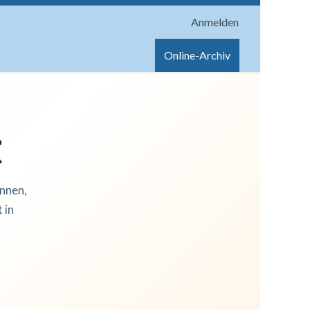
Anmelden
onen
Shop
Hilfe
Online-Archiv
t
innen,
 in