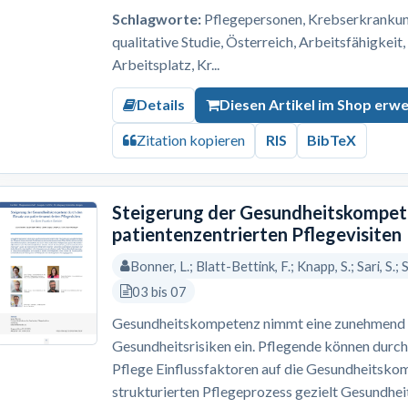
Schlagworte:
Pflegepersonen, Krebserkrankung,
qualitative Studie, Österreich, Arbeitsfähigkeit
Arbeitsplatz, Kr...
Details
Diesen Artikel im Shop erw
Zitation kopieren
RIS
BibTeX
Steigerung der Gesundheitskompete
patientenzentrierten Pflegevisiten
Bonner, L.; Blatt-Bettink, F.; Knapp, S.; Sari, S.;
03 bis 07
Gesundheitskompetenz nimmt eine zunehmend re
Gesundheitsrisiken ein. Pflegende können durch
Pflege Einflussfaktoren auf die Gesundheitskom
strukturierten Pflegeprozess gezielt Gesundh