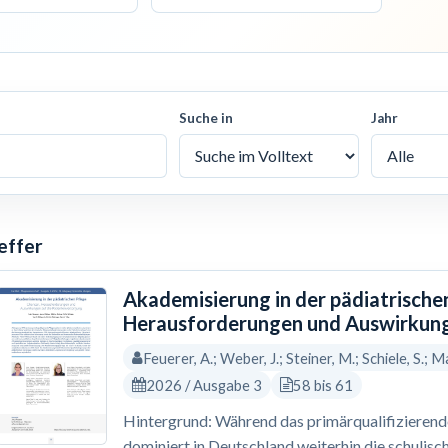
Suche in
Jahr
effer
Akademisierung in der pädiatrische
Herausforderungen und Auswirkung
Feuerer, A.; Weber, J.; Steiner, M.; Schiele, S.; Ma
2026 / Ausgabe 3
58 bis 61
Hintergrund: Während das primärqualifizierende 
dominiert in Deutschland weiterhin die schulisc