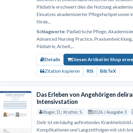
Pädiatrie erschwert dies die Nutzung akademis
Einsatzes akademisierter Pflegefachpersonen i
förde...
Schlagworte:
Pädiatrische Pflege, Akademisi
Advanced Nursing Practice, Praxisentwicklung,
Pädiatrie, Arbeit,...
Details
Diesen Artikel im Shop erw
Zitation kopieren
RIS
BibTeX
Das Erleben von Angehörigen delira
Intensivstation
Kluger, D.; Krutter, S.
2026 / Ausgabe 3
Delir ist ein häufig auftretendes Krankheitsbild
Komplikationen und Langzeitfolgen mit sich br