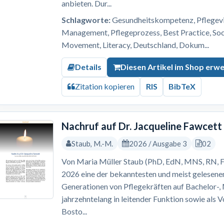
anbieten. Dur...
Schlagworte:
Gesundheitskompetenz, Pflegevis
Management, Pflegeprozess, Best Practice, S
Movement, Literacy, Deutschland, Dokum...
Details
Diesen Artikel im Shop erw
Zitation kopieren
RIS
BibTeX
Nachruf auf Dr. Jacqueline Fawcett
Staub, M.-M.
2026 / Ausgabe 3
02
Von Maria Müller Staub (PhD, EdN, MNS, RN, F
2026 eine der bekanntesten und meist gelesene
Generationen von Pflegekräften auf Bachelor-
jahrzehntelang in leitender Funktion sowie als 
Bosto...