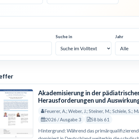
Suche in
Jahr
effer
Akademisierung in der pädiatrische
Herausforderungen und Auswirkung
Feuerer, A.; Weber, J.; Steiner, M.; Schiele, S.; Ma
2026 / Ausgabe 3
58 bis 61
Hintergrund: Während das primärqualifizierende 
dominiert in Deutschland weiterhin die schulisc