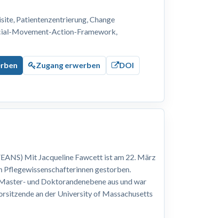
ite, Patientenzentrierung, Change
ocial-Movement-Action-Framework,
erben
Zugang erwerben
DOI
EANS) Mit Jacqueline Fawcett ist am 22. März
n Pflegewissenschafterinnen gestorben.
, Master- und Doktorandenebene aus und war
Vorsitzende an der University of Massachusetts