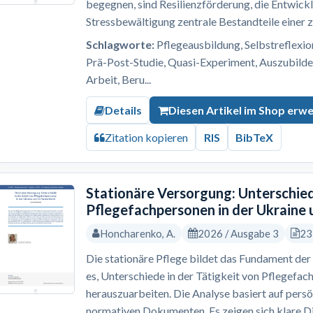
begegnen, sind Resilienzförderung, die Entwick
Stressbewältigung zentrale Bestandteile einer z
Schlagworte:
Pflegeausbildung, Selbstreflexion,
Prä-Post-Studie, Quasi-Experiment, Auszubilde
Arbeit, Beru...
Details
Diesen Artikel im Shop erw
Zitation kopieren
RIS
BibTeX
Stationäre Versorgung: Unterschied
Pflegefachpersonen in der Ukraine 
Honcharenko, A.
2026 / Ausgabe 3
23
Die stationäre Pflege bildet das Fundament der 
es, Unterschiede in der Tätigkeit von Pflegefac
herauszuarbeiten. Die Analyse basiert auf pers
normativen Dokumenten. Es zeigen sich klare Dif