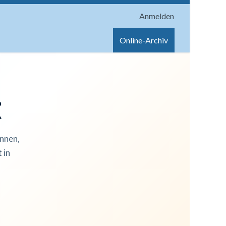
Anmelden
onen
Shop
Hilfe
Online-Archiv
t
innen,
 in