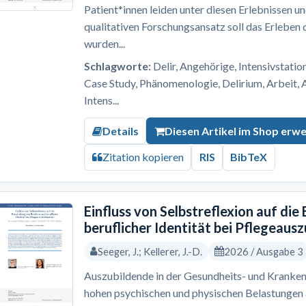
Patient*innen leiden unter diesen Erlebnissen u
qualitativen Forschungsansatz soll das Erleben
wurden...
Schlagworte:
Delir, Angehörige, Intensivstation
Case Study, Phänomenologie, Delirium, Arbeit, 
Intens...
Details
Diesen Artikel im Shop erw
Zitation kopieren
RIS
BibTeX
Einfluss von Selbstreflexion auf die
beruflicher Identität bei Pflegeaus
Seeger, J.; Kellerer, J.-D.
2026 / Ausgabe 3
Auszubildende in der Gesundheits- und Kranken
hohen psychischen und physischen Belastungen