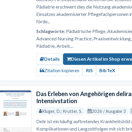
Pädiatrie erschwert dies die Nutzung akademis
Einsatzes akademisierter Pflegefachpersonen i
förde...
Schlagworte:
Pädiatrische Pflege, Akademisi
Advanced Nursing Practice, Praxisentwicklung,
Pädiatrie, Arbeit,...
Details
Diesen Artikel im Shop erw
Zitation kopieren
RIS
BibTeX
Das Erleben von Angehörigen delira
Intensivstation
Kluger, D.; Krutter, S.
2026 / Ausgabe 3
Delir ist ein häufig auftretendes Krankheitsbild
Komplikationen und Langzeitfolgen mit sich br