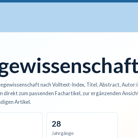
uskripte
Open Access
Kurse
Anzeigen
Instituti
egewissenschaf
legewissenschaft nach Volltext-Index, Titel, Abstract, Autor:
n direkt zum passenden Fachartikel, zur ergänzenden Ansicht
digen Artikel.
28
Jahrgänge