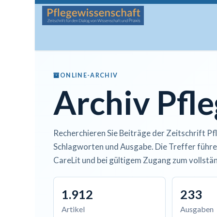
Zum Inhalt springen
Startseite
Über die Zeitschrift
Lesen
Man
ONLINE-ARCHIV
Archiv Pfl
Recherchieren Sie Beiträge der Zeitschrift Pf
Schlagworten und Ausgabe. Die Treffer führe
CareLit und bei gültigem Zugang zum vollstän
1.912
233
Artikel
Ausgaben