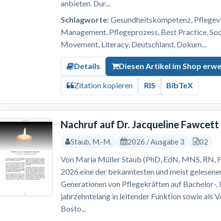
anbieten. Dur...
Schlagworte:
Gesundheitskompetenz, Pflegevis
Management, Pflegeprozess, Best Practice, S
Movement, Literacy, Deutschland, Dokum...
Details
Diesen Artikel im Shop erw
Zitation kopieren
RIS
BibTeX
Nachruf auf Dr. Jacqueline Fawcett
Staub, M.-M.
2026 / Ausgabe 3
02
Von Maria Müller Staub (PhD, EdN, MNS, RN, F
2026 eine der bekanntesten und meist gelesene
Generationen von Pflegekräften auf Bachelor-
jahrzehntelang in leitender Funktion sowie als 
Bosto...