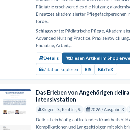
Pädiatrie erschwert dies die Nutzung akademis
Einsatzes akademisierter Pflegefachpersonen i
förde...
Schlagworte:
Pädiatrische Pflege, Akademisi
Advanced Nursing Practice, Praxisentwicklung,
Pädiatrie, Arbeit,...
Details
Diesen Artikel im Shop erw
Zitation kopieren
RIS
BibTeX
Das Erleben von Angehörigen delira
Intensivstation
Kluger, D.; Krutter, S.
2026 / Ausgabe 3
Delir ist ein häufig auftretendes Krankheitsbild
Komplikationen und Langzeitfolgen mit sich br