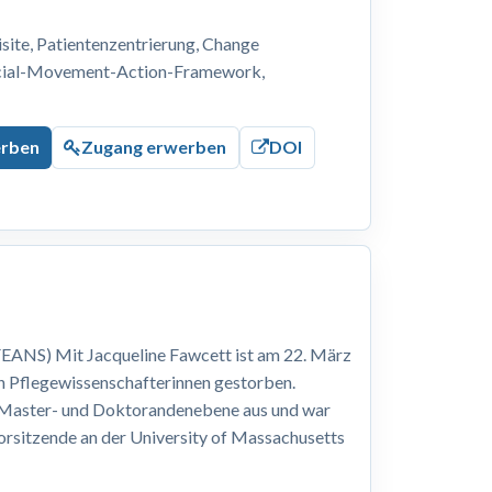
ite, Patientenzentrierung, Change
ocial-Movement-Action-Framework,
erben
Zugang erwerben
DOI
EANS) Mit Jacqueline Fawcett ist am 22. März
n Pflegewissenschafterinnen gestorben.
, Master- und Doktorandenebene aus und war
Vorsitzende an der University of Massachusetts