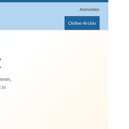
Anmelden
onen
Shop
Hilfe
Online-Archiv
t
innen,
 in