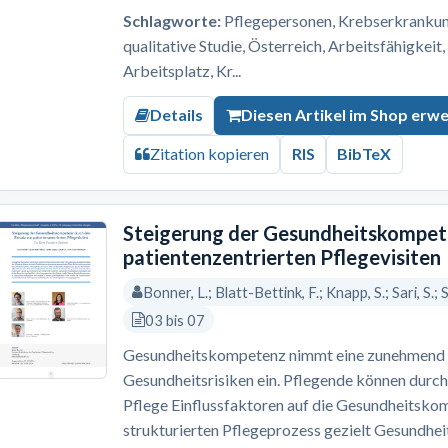
Schlagworte:
Pflegepersonen, Krebserkrankung,
qualitative Studie, Österreich, Arbeitsfähigkeit
Arbeitsplatz, Kr...
Details
Diesen Artikel im Shop erw
Zitation kopieren
RIS
BibTeX
Steigerung der Gesundheitskompete
patientenzentrierten Pflegevisiten
Bonner, L.; Blatt-Bettink, F.; Knapp, S.; Sari, S.;
03 bis 07
Gesundheitskompetenz nimmt eine zunehmend re
Gesundheitsrisiken ein. Pflegende können durch
Pflege Einflussfaktoren auf die Gesundheitskom
strukturierten Pflegeprozess gezielt Gesundh