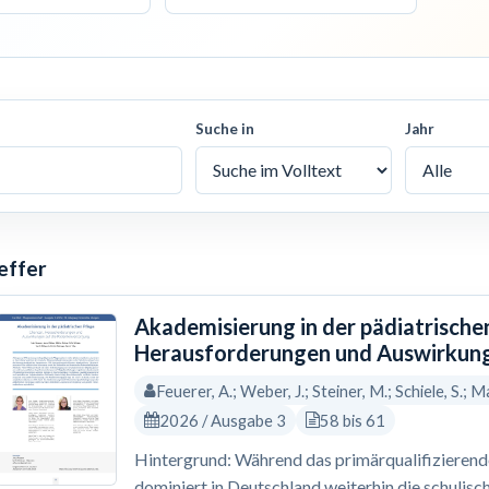
Suche in
Jahr
effer
Akademisierung in der pädiatrische
Herausforderungen und Auswirkung
Feuerer, A.; Weber, J.; Steiner, M.; Schiele, S.; Ma
2026 / Ausgabe 3
58 bis 61
Hintergrund: Während das primärqualifizierende 
dominiert in Deutschland weiterhin die schulisc