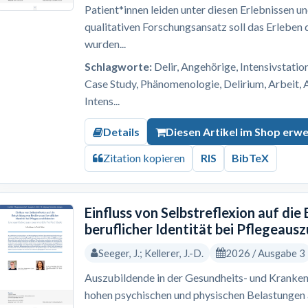
Patient*innen leiden unter diesen Erlebnissen u
qualitativen Forschungsansatz soll das Erleben
wurden...
Schlagworte:
Delir, Angehörige, Intensivstation
Case Study, Phänomenologie, Delirium, Arbeit, 
Intens...
Details
Diesen Artikel im Shop erw
Zitation kopieren
RIS
BibTeX
Einfluss von Selbstreflexion auf die
beruflicher Identität bei Pflegeaus
Seeger, J.; Kellerer, J.-D.
2026 / Ausgabe 3
Auszubildende in der Gesundheits- und Kranken
hohen psychischen und physischen Belastungen