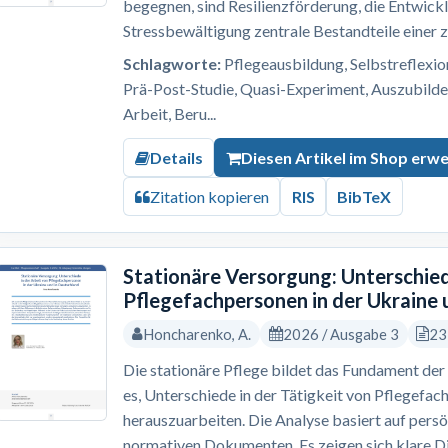
begegnen, sind Resilienzförderung, die Entwick
Stressbewältigung zentrale Bestandteile einer z
Schlagworte:
Pflegeausbildung, Selbstreflexion,
Prä-Post-Studie, Quasi-Experiment, Auszubilde
Arbeit, Beru...
Details
Diesen Artikel im Shop erw
Zitation kopieren
RIS
BibTeX
Stationäre Versorgung: Unterschied
Pflegefachpersonen in der Ukraine 
Honcharenko, A.
2026 / Ausgabe 3
23
Die stationäre Pflege bildet das Fundament der 
es, Unterschiede in der Tätigkeit von Pflegefac
herauszuarbeiten. Die Analyse basiert auf pers
normativen Dokumenten. Es zeigen sich klare Dif