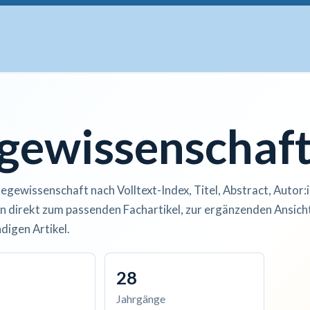
uskripte
Open Access
Kurse
Anzeigen
Instituti
egewissenschaf
legewissenschaft nach Volltext-Index, Titel, Abstract, Autor:
n direkt zum passenden Fachartikel, zur ergänzenden Ansicht
digen Artikel.
28
Jahrgänge