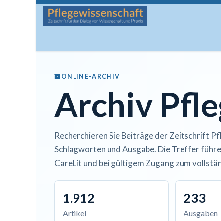
Zum Inhalt springen
Startseite
Über die Zeitschrift
Lesen
Man
ONLINE-ARCHIV
Archiv Pfl
Recherchieren Sie Beiträge der Zeitschrift Pf
Schlagworten und Ausgabe. Die Treffer führe
CareLit und bei gültigem Zugang zum vollstän
1.912
233
Artikel
Ausgaben