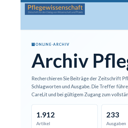
Zum Inhalt springen
Startseite
Über die Zeitschrift
Lesen
Man
ONLINE-ARCHIV
Archiv Pfl
Recherchieren Sie Beiträge der Zeitschrift Pf
Schlagworten und Ausgabe. Die Treffer führe
CareLit und bei gültigem Zugang zum vollstän
1.912
233
Artikel
Ausgaben