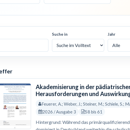
Suche in
Jahr
effer
Akademisierung in der pädiatrische
Herausforderungen und Auswirkung
Feuerer, A.; Weber, J.; Steiner, M.; Schiele, S.; Ma
2026 / Ausgabe 3
58 bis 61
Hintergrund: Während das primärqualifizierende 
dominiert in Deutschland weiterhin die schulisc