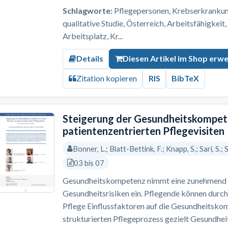
Schlagworte:
Pflegepersonen, Krebserkrankung,
qualitative Studie, Österreich, Arbeitsfähigkeit
Arbeitsplatz, Kr...
Details
Diesen Artikel im Shop erw
Zitation kopieren
RIS
BibTeX
Steigerung der Gesundheitskompete
patientenzentrierten Pflegevisiten
Bonner, L.; Blatt-Bettink, F.; Knapp, S.; Sari, S.;
03 bis 07
Gesundheitskompetenz nimmt eine zunehmend re
Gesundheitsrisiken ein. Pflegende können durch
Pflege Einflussfaktoren auf die Gesundheitskom
strukturierten Pflegeprozess gezielt Gesundh