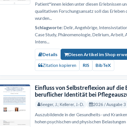
Patient*innen leiden unter diesen Erlebnissen u
qualitativen Forschungsansatz soll das Erleben
wurden...
Schlagworte:
Delir, Angehörige, Intensivstation
Case Study, Phänomenologie, Delirium, Arbeit, 
Intens...
Details
Diesen Artikel im Shop erw
Zitation kopieren
RIS
BibTeX
Einfluss von Selbstreflexion auf die
beruflicher Identität bei Pflegeaus
Seeger, J.; Kellerer, J.-D.
2026 / Ausgabe 3
Auszubildende in der Gesundheits- und Kranken
hohen psychischen und physischen Belastungen