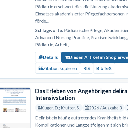
Pädiatrie erschwert dies die Nutzung akademis
Einsatzes akademisierter Pflegefachpersonen i
förde...
Schlagworte:
Pädiatrische Pflege, Akademisi
Advanced Nursing Practice, Praxisentwicklung,
Pädiatrie, Arbeit,...
Details
Diesen Artikel im Shop erw
Zitation kopieren
RIS
BibTeX
Das Erleben von Angehörigen delira
Intensivstation
Kluger, D.; Krutter, S.
2026 / Ausgabe 3
Delir ist ein häufig auftretendes Krankheitsbild
Komplikationen und Langzeitfolgen mit sich br