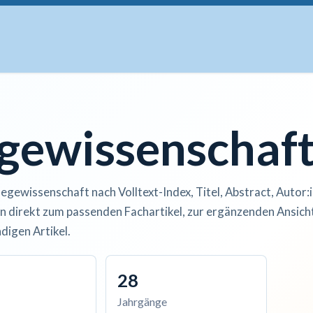
uskripte
Open Access
Kurse
Anzeigen
Instituti
egewissenschaf
legewissenschaft nach Volltext-Index, Titel, Abstract, Autor:
n direkt zum passenden Fachartikel, zur ergänzenden Ansicht
digen Artikel.
28
Jahrgänge