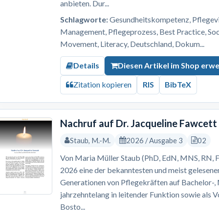
anbieten. Dur...
Schlagworte:
Gesundheitskompetenz, Pflegevis
Management, Pflegeprozess, Best Practice, S
Movement, Literacy, Deutschland, Dokum...
Details
Diesen Artikel im Shop erw
Zitation kopieren
RIS
BibTeX
Nachruf auf Dr. Jacqueline Fawcett
Staub, M.-M.
2026 / Ausgabe 3
02
Von Maria Müller Staub (PhD, EdN, MNS, RN, F
2026 eine der bekanntesten und meist gelesene
Generationen von Pflegekräften auf Bachelor-
jahrzehntelang in leitender Funktion sowie als 
Bosto...