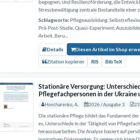
begegnen, sind Resilienzförderung, die Entwick
Stressbewältigung zentrale Bestandteile einer z
Schlagworte:
Pflegeausbildung, Selbstreflexion,
Prä-Post-Studie, Quasi-Experiment, Auszubilde
Arbeit, Beru...
Details
Diesen Artikel im Shop erw
Zitation kopieren
RIS
BibTeX
Stationäre Versorgung: Unterschied
Pflegefachpersonen in der Ukraine 
Honcharenko, A.
2026 / Ausgabe 3
23
Die stationäre Pflege bildet das Fundament der 
es, Unterschiede in der Tätigkeit von Pflegefac
herauszuarbeiten. Die Analyse basiert auf pers
normativen Dokumenten. Es zeigen sich klare Dif