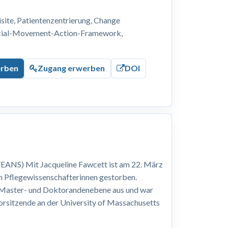
ite, Patientenzentrierung, Change
ocial-Movement-Action-Framework,
erben
Zugang erwerben
DOI
EANS) Mit Jacqueline Fawcett ist am 22. März
n Pflegewissenschafterinnen gestorben.
, Master- und Doktorandenebene aus und war
Vorsitzende an der University of Massachusetts