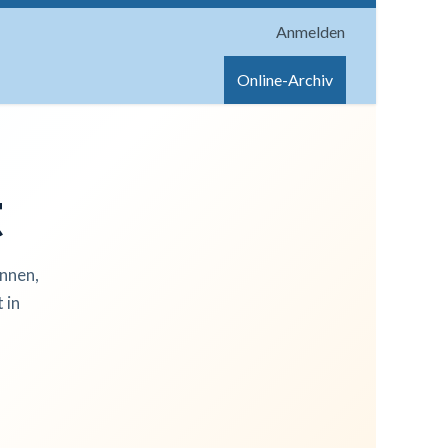
Anmelden
onen
Shop
Hilfe
Online-Archiv
t
innen,
 in