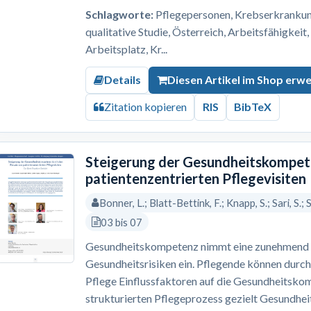
Schlagworte:
Pflegepersonen, Krebserkrankung,
qualitative Studie, Österreich, Arbeitsfähigkeit
Arbeitsplatz, Kr...
Details
Diesen Artikel im Shop erw
Zitation kopieren
RIS
BibTeX
Steigerung der Gesundheitskompete
patientenzentrierten Pflegevisiten
Bonner, L.; Blatt-Bettink, F.; Knapp, S.; Sari, S.;
03 bis 07
Gesundheitskompetenz nimmt eine zunehmend re
Gesundheitsrisiken ein. Pflegende können durch
Pflege Einflussfaktoren auf die Gesundheitskom
strukturierten Pflegeprozess gezielt Gesundh