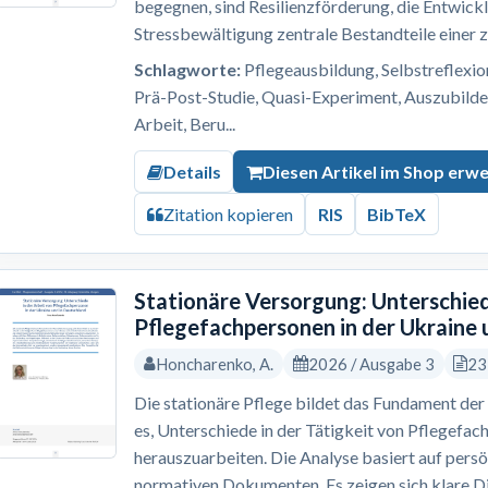
begegnen, sind Resilienzförderung, die Entwick
Stressbewältigung zentrale Bestandteile einer z
Schlagworte:
Pflegeausbildung, Selbstreflexion,
Prä-Post-Studie, Quasi-Experiment, Auszubilde
Arbeit, Beru...
Details
Diesen Artikel im Shop erw
Zitation kopieren
RIS
BibTeX
Stationäre Versorgung: Unterschied
Pflegefachpersonen in der Ukraine 
Honcharenko, A.
2026 / Ausgabe 3
23
Die stationäre Pflege bildet das Fundament der 
es, Unterschiede in der Tätigkeit von Pflegefac
herauszuarbeiten. Die Analyse basiert auf pers
normativen Dokumenten. Es zeigen sich klare Dif