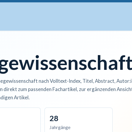
uskripte
Open Access
Kurse
Anzeigen
Instituti
egewissenschaf
legewissenschaft nach Volltext-Index, Titel, Abstract, Autor:
n direkt zum passenden Fachartikel, zur ergänzenden Ansicht
digen Artikel.
28
Jahrgänge