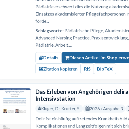
Pädiatrie erschwert dies die Nutzung akademis
Einsatzes akademisierter Pflegefachpersonen i
förde...
Schlagworte:
Pädiatrische Pflege, Akademisi
Advanced Nursing Practice, Praxisentwicklung,
Pädiatrie, Arbeit,...
Details
Diesen Artikel im Shop erw
Zitation kopieren
RIS
BibTeX
Das Erleben von Angehörigen delira
Intensivstation
Kluger, D.; Krutter, S.
2026 / Ausgabe 3
Delir ist ein häufig auftretendes Krankheitsbild
Komplikationen und Langzeitfolgen mit sich br