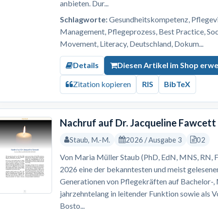
anbieten. Dur...
Schlagworte:
Gesundheitskompetenz, Pflegevis
Management, Pflegeprozess, Best Practice, S
Movement, Literacy, Deutschland, Dokum...
Details
Diesen Artikel im Shop erw
Zitation kopieren
RIS
BibTeX
Nachruf auf Dr. Jacqueline Fawcett
Staub, M.-M.
2026 / Ausgabe 3
02
Von Maria Müller Staub (PhD, EdN, MNS, RN, F
2026 eine der bekanntesten und meist gelesene
Generationen von Pflegekräften auf Bachelor-
jahrzehntelang in leitender Funktion sowie als 
Bosto...