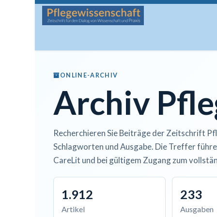
Zum Inhalt springen
Startseite
Über die Zeitschrift
Lesen
Man
ONLINE-ARCHIV
Archiv Pfl
Recherchieren Sie Beiträge der Zeitschrift Pf
Schlagworten und Ausgabe. Die Treffer führe
CareLit und bei gültigem Zugang zum vollstän
1.912
233
Artikel
Ausgaben