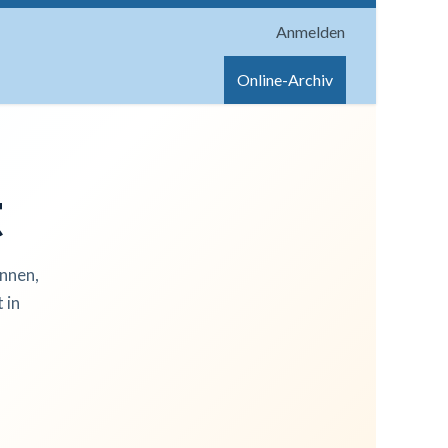
Anmelden
onen
Shop
Hilfe
Online-Archiv
t
innen,
 in