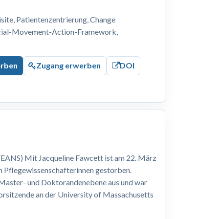
ite, Patientenzentrierung, Change
ocial-Movement-Action-Framework,
erben
Zugang erwerben
DOI
EANS) Mit Jacqueline Fawcett ist am 22. März
n Pflegewissenschafterinnen gestorben.
, Master- und Doktorandenebene aus und war
Vorsitzende an der University of Massachusetts