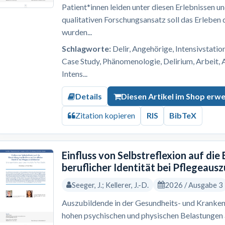
Patient*innen leiden unter diesen Erlebnissen u
qualitativen Forschungsansatz soll das Erleben
wurden...
Schlagworte:
Delir, Angehörige, Intensivstation
Case Study, Phänomenologie, Delirium, Arbeit, 
Intens...
Details
Diesen Artikel im Shop erw
Zitation kopieren
RIS
BibTeX
Einfluss von Selbstreflexion auf die
beruflicher Identität bei Pflegeaus
Seeger, J.; Kellerer, J.-D.
2026 / Ausgabe 3
Auszubildende in der Gesundheits- und Kranken
hohen psychischen und physischen Belastungen