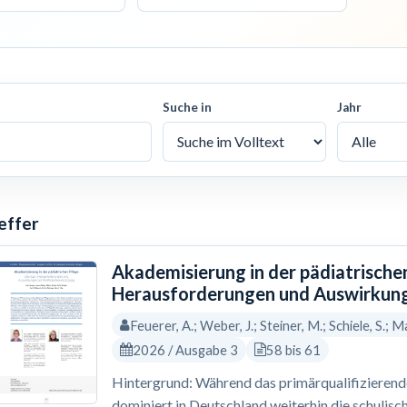
Suche in
Jahr
effer
Akademisierung in der pädiatrische
Herausforderungen und Auswirkung
Feuerer, A.; Weber, J.; Steiner, M.; Schiele, S.; Ma
2026 / Ausgabe 3
58 bis 61
Hintergrund: Während das primärqualifizierende 
dominiert in Deutschland weiterhin die schulisc