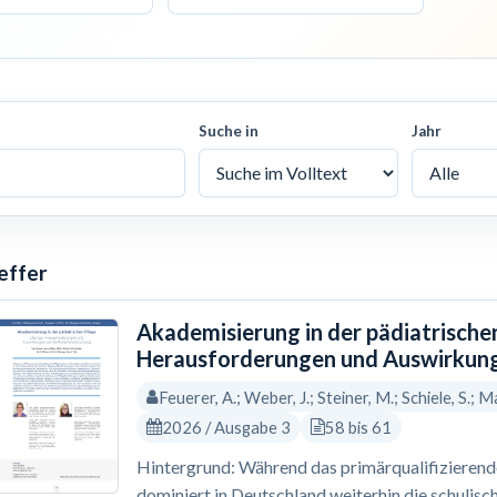
Suche in
Jahr
effer
Akademisierung in der pädiatrische
Herausforderungen und Auswirkung
Feuerer, A.; Weber, J.; Steiner, M.; Schiele, S.; Ma
2026 / Ausgabe 3
58 bis 61
Hintergrund: Während das primärqualifizierende 
dominiert in Deutschland weiterhin die schulisc