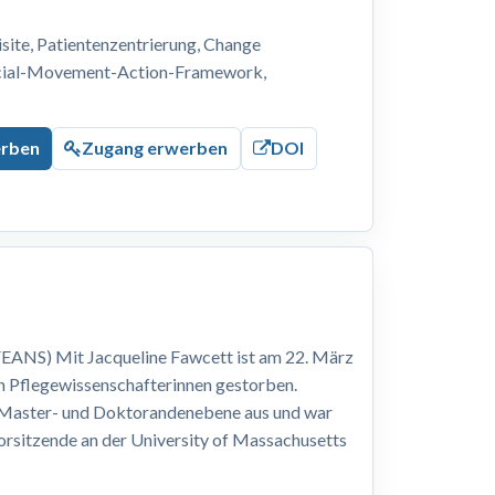
ite, Patientenzentrierung, Change
ocial-Movement-Action-Framework,
erben
Zugang erwerben
DOI
EANS) Mit Jacqueline Fawcett ist am 22. März
n Pflegewissenschafterinnen gestorben.
, Master- und Doktorandenebene aus und war
Vorsitzende an der University of Massachusetts