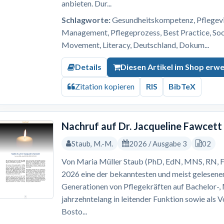
anbieten. Dur...
Schlagworte:
Gesundheitskompetenz, Pflegevis
Management, Pflegeprozess, Best Practice, S
Movement, Literacy, Deutschland, Dokum...
Details
Diesen Artikel im Shop erw
Zitation kopieren
RIS
BibTeX
Nachruf auf Dr. Jacqueline Fawcett
Staub, M.-M.
2026 / Ausgabe 3
02
Von Maria Müller Staub (PhD, EdN, MNS, RN, F
2026 eine der bekanntesten und meist gelesene
Generationen von Pflegekräften auf Bachelor-
jahrzehntelang in leitender Funktion sowie als 
Bosto...