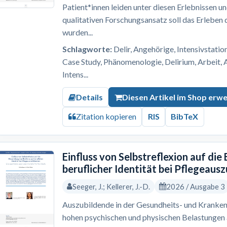
Patient*innen leiden unter diesen Erlebnissen u
qualitativen Forschungsansatz soll das Erleben
wurden...
Schlagworte:
Delir, Angehörige, Intensivstation
Case Study, Phänomenologie, Delirium, Arbeit, 
Intens...
Details
Diesen Artikel im Shop erw
Zitation kopieren
RIS
BibTeX
Einfluss von Selbstreflexion auf die
beruflicher Identität bei Pflegeaus
Seeger, J.; Kellerer, J.-D.
2026 / Ausgabe 3
Auszubildende in der Gesundheits- und Kranken
hohen psychischen und physischen Belastungen