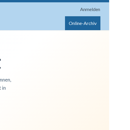
Anmelden
onen
Shop
Hilfe
Online-Archiv
t
innen,
 in