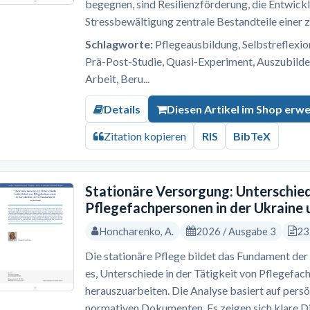
begegnen, sind Resilienzförderung, die Entwick
Stressbewältigung zentrale Bestandteile einer z
Schlagworte:
Pflegeausbildung, Selbstreflexion,
Prä-Post-Studie, Quasi-Experiment, Auszubilde
Arbeit, Beru...
Details
Diesen Artikel im Shop erw
Zitation kopieren
RIS
BibTeX
Stationäre Versorgung: Unterschied
Pflegefachpersonen in der Ukraine 
Honcharenko, A.
2026 / Ausgabe 3
23
Die stationäre Pflege bildet das Fundament der 
es, Unterschiede in der Tätigkeit von Pflegefac
herauszuarbeiten. Die Analyse basiert auf pers
normativen Dokumenten. Es zeigen sich klare Dif