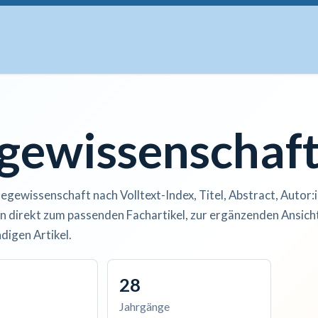
uskripte
Open Access
Kurse
Anzeigen
Instituti
egewissenschaf
legewissenschaft nach Volltext-Index, Titel, Abstract, Autor:
n direkt zum passenden Fachartikel, zur ergänzenden Ansicht
digen Artikel.
28
Jahrgänge