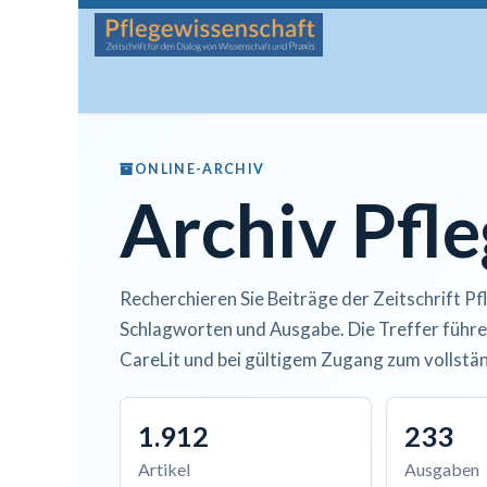
Zum Inhalt springen
Startseite
Über die Zeitschrift
Lesen
Man
ONLINE-ARCHIV
Archiv Pfl
Recherchieren Sie Beiträge der Zeitschrift Pf
Schlagworten und Ausgabe. Die Treffer führe
CareLit und bei gültigem Zugang zum vollstän
1.912
233
Artikel
Ausgaben