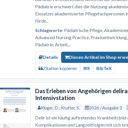
Pädiatrie erschwert dies die Nutzung akademis
Einsatzes akademisierter Pflegefachpersonen i
förde...
Schlagworte:
Pädiatrische Pflege, Akademisi
Advanced Nursing Practice, Praxisentwicklung,
Pädiatrie, Arbeit,...
Details
Diesen Artikel im Shop erw
Zitation kopieren
RIS
BibTeX
Das Erleben von Angehörigen delira
Intensivstation
Kluger, D.; Krutter, S.
2026 / Ausgabe 3
Delir ist ein häufig auftretendes Krankheitsbild
Komplikationen und Langzeitfolgen mit sich br