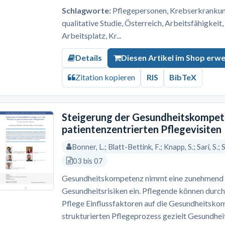
Schlagworte:
Pflegepersonen, Krebserkrankung,
qualitative Studie, Österreich, Arbeitsfähigkeit
Arbeitsplatz, Kr...
Details
Diesen Artikel im Shop erw
Zitation kopieren
RIS
BibTeX
Steigerung der Gesundheitskompete
patientenzentrierten Pflegevisiten
Bonner, L.; Blatt-Bettink, F.; Knapp, S.; Sari, S.;
03 bis 07
Gesundheitskompetenz nimmt eine zunehmend re
Gesundheitsrisiken ein. Pflegende können durch
Pflege Einflussfaktoren auf die Gesundheitskom
strukturierten Pflegeprozess gezielt Gesundh