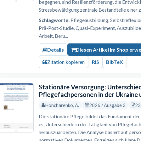
begegnen, sind Resilienzförderung, die Entwick
Stressbewältigung zentrale Bestandteile einer z
Schlagworte:
Pflegeausbildung, Selbstreflexion,
Prä-Post-Studie, Quasi-Experiment, Auszubilde
Arbeit, Beru...
Details
Diesen Artikel im Shop erw
Zitation kopieren
RIS
BibTeX
Stationäre Versorgung: Unterschied
Pflegefachpersonen in der Ukraine 
Honcharenko, A.
2026 / Ausgabe 3
23
Die stationäre Pflege bildet das Fundament der 
es, Unterschiede in der Tätigkeit von Pflegefac
herauszuarbeiten. Die Analyse basiert auf pers
normativen Dokumenten. Es zeigen sich klare Dif