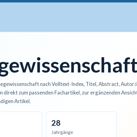
uskripte
Open Access
Kurse
Anzeigen
Instituti
egewissenschaf
legewissenschaft nach Volltext-Index, Titel, Abstract, Autor:
n direkt zum passenden Fachartikel, zur ergänzenden Ansicht
digen Artikel.
28
Jahrgänge