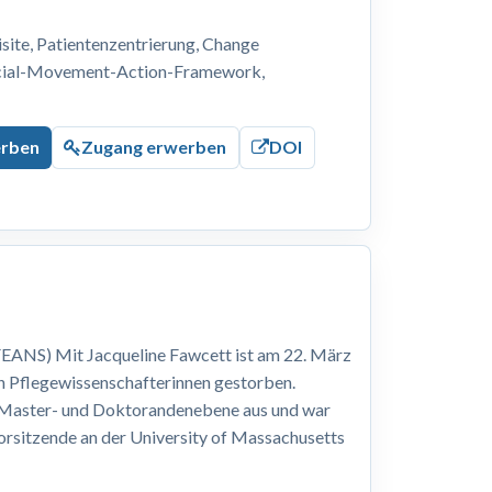
ite, Patientenzentrierung, Change
ocial-Movement-Action-Framework,
erben
Zugang erwerben
DOI
EANS) Mit Jacqueline Fawcett ist am 22. März
n Pflegewissenschafterinnen gestorben.
, Master- und Doktorandenebene aus und war
Vorsitzende an der University of Massachusetts