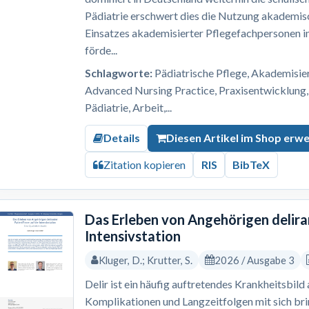
Pädiatrie erschwert dies die Nutzung akademis
Einsatzes akademisierter Pflegefachpersonen i
förde...
Schlagworte:
Pädiatrische Pflege, Akademisi
Advanced Nursing Practice, Praxisentwicklung,
Pädiatrie, Arbeit,...
Details
Diesen Artikel im Shop erw
Zitation kopieren
RIS
BibTeX
Das Erleben von Angehörigen delira
Intensivstation
Kluger, D.; Krutter, S.
2026 / Ausgabe 3
Delir ist ein häufig auftretendes Krankheitsbild
Komplikationen und Langzeitfolgen mit sich br