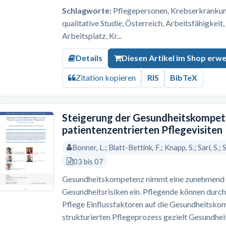
Schlagworte:
Pflegepersonen, Krebserkrankung,
qualitative Studie, Österreich, Arbeitsfähigkeit
Arbeitsplatz, Kr...
Details
Diesen Artikel im Shop erw
Zitation kopieren
RIS
BibTeX
Steigerung der Gesundheitskompete
patientenzentrierten Pflegevisiten
Bonner, L.; Blatt-Bettink, F.; Knapp, S.; Sari, S.;
03 bis 07
Gesundheitskompetenz nimmt eine zunehmend re
Gesundheitsrisiken ein. Pflegende können durch
Pflege Einflussfaktoren auf die Gesundheitskom
strukturierten Pflegeprozess gezielt Gesundh