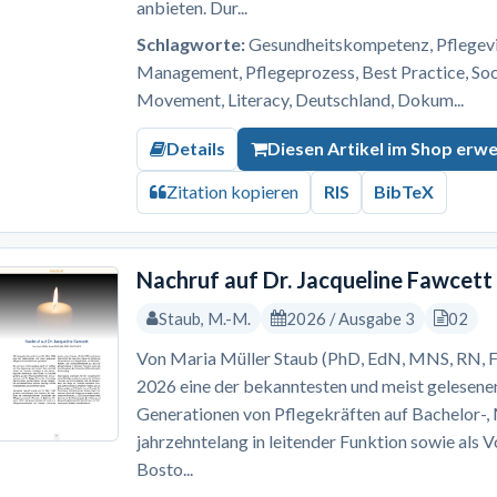
anbieten. Dur...
Schlagworte:
Gesundheitskompetenz, Pflegevis
Management, Pflegeprozess, Best Practice, S
Movement, Literacy, Deutschland, Dokum...
Details
Diesen Artikel im Shop erw
Zitation kopieren
RIS
BibTeX
Nachruf auf Dr. Jacqueline Fawcett
Staub, M.-M.
2026 / Ausgabe 3
02
Von Maria Müller Staub (PhD, EdN, MNS, RN, F
2026 eine der bekanntesten und meist gelesene
Generationen von Pflegekräften auf Bachelor-
jahrzehntelang in leitender Funktion sowie als 
Bosto...