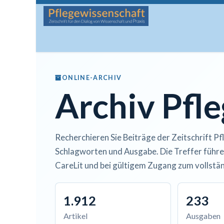
Zum Inhalt springen
Startseite
Über die Zeitschrift
Lesen
Man
ONLINE-ARCHIV
Archiv Pfl
Recherchieren Sie Beiträge der Zeitschrift Pf
Schlagworten und Ausgabe. Die Treffer führe
CareLit und bei gültigem Zugang zum vollstän
1.912
233
Artikel
Ausgaben