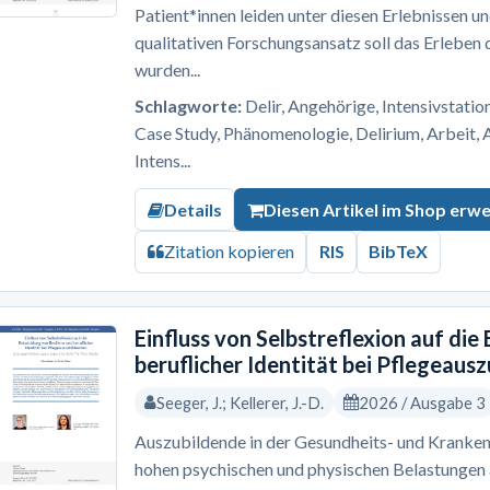
Patient*innen leiden unter diesen Erlebnissen u
qualitativen Forschungsansatz soll das Erleben
wurden...
Schlagworte:
Delir, Angehörige, Intensivstation
Case Study, Phänomenologie, Delirium, Arbeit, 
Intens...
Details
Diesen Artikel im Shop erw
Zitation kopieren
RIS
BibTeX
Einfluss von Selbstreflexion auf die
beruflicher Identität bei Pflegeaus
Seeger, J.; Kellerer, J.-D.
2026 / Ausgabe 3
Auszubildende in der Gesundheits- und Kranken
hohen psychischen und physischen Belastungen