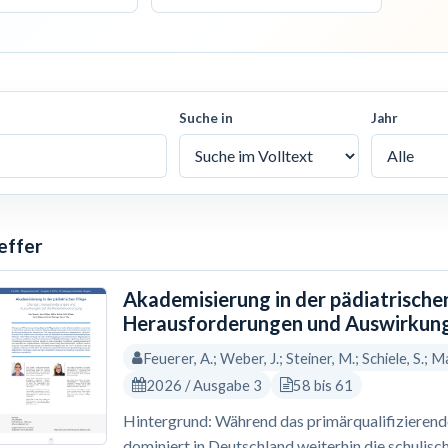
Suche in
Jahr
effer
Akademisierung in der pädiatrische
Herausforderungen und Auswirkung
Feuerer, A.; Weber, J.; Steiner, M.; Schiele, S.; Ma
2026 / Ausgabe 3
58 bis 61
Hintergrund: Während das primärqualifizierende 
dominiert in Deutschland weiterhin die schulisc