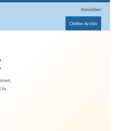
Anmelden
onen
Shop
Hilfe
Online-Archiv
t
innen,
 in