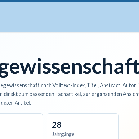
uskripte
Open Access
Kurse
Anzeigen
Instituti
egewissenschaf
legewissenschaft nach Volltext-Index, Titel, Abstract, Autor:
n direkt zum passenden Fachartikel, zur ergänzenden Ansicht
digen Artikel.
28
Jahrgänge