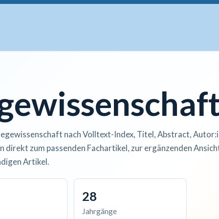
uskripte
Open Access
Kurse
Anzeigen
Instituti
egewissenschaf
legewissenschaft nach Volltext-Index, Titel, Abstract, Autor:
n direkt zum passenden Fachartikel, zur ergänzenden Ansicht
digen Artikel.
28
Jahrgänge