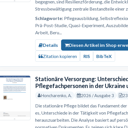
begegnen, sind Resilienzförderung, die Entwick
Stressbewältigung zentrale Bestandteile einer z
Schlagworte:
Pflegeausbildung, Selbstreflexion,
Prä-Post-Studie, Quasi-Experiment, Auszubilde
Arbeit, Beru...
Details
Diesen Artikel im Shop erw
Zitation kopieren
RIS
BibTeX
Stationäre Versorgung: Unterschied
Pflegefachpersonen in der Ukraine 
Honcharenko, A.
2026 / Ausgabe 3
23
Die stationäre Pflege bildet das Fundament der 
es, Unterschiede in der Tätigkeit von Pflegefac
herauszuarbeiten. Die Analyse basiert auf pers
normativen Dokumenten. Es zeigen sich klare Dif