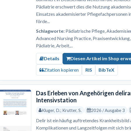
Pädiatrie erschwert dies die Nutzung akademis
Einsatzes akademisierter Pflegefachpersonen i
förde...
Schlagworte:
Pädiatrische Pflege, Akademisi
Advanced Nursing Practice, Praxisentwicklung,
Pädiatrie, Arbeit,...
Details
Diesen Artikel im Shop erw
Zitation kopieren
RIS
BibTeX
Das Erleben von Angehörigen delira
Intensivstation
Kluger, D.; Krutter, S.
2026 / Ausgabe 3
Delir ist ein häufig auftretendes Krankheitsbild
Komplikationen und Langzeitfolgen mit sich br