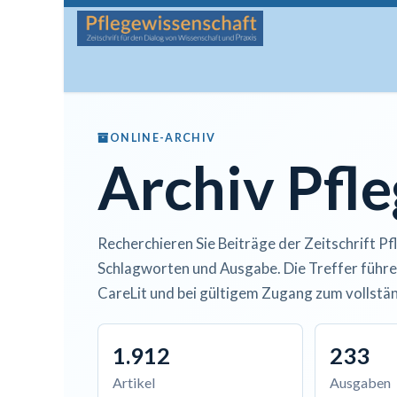
Zum Inhalt springen
Startseite
Über die Zeitschrift
Lesen
Man
ONLINE-ARCHIV
Archiv Pfl
Recherchieren Sie Beiträge der Zeitschrift Pf
Schlagworten und Ausgabe. Die Treffer führe
CareLit und bei gültigem Zugang zum vollstän
1.912
233
Artikel
Ausgaben