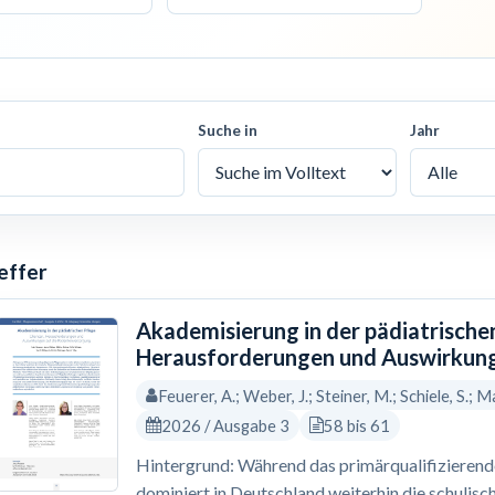
Suche in
Jahr
effer
Akademisierung in der pädiatrische
Herausforderungen und Auswirkung
Feuerer, A.; Weber, J.; Steiner, M.; Schiele, S.; Ma
2026 / Ausgabe 3
58 bis 61
Hintergrund: Während das primärqualifizierende 
dominiert in Deutschland weiterhin die schulisc