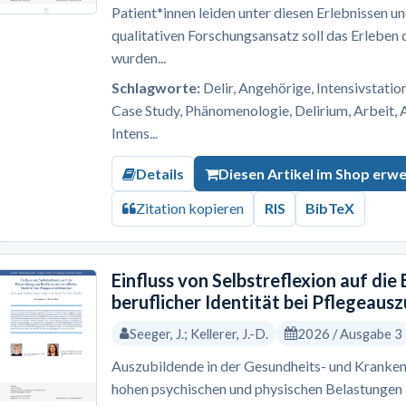
Patient*innen leiden unter diesen Erlebnissen u
qualitativen Forschungsansatz soll das Erleben
wurden...
Schlagworte:
Delir, Angehörige, Intensivstation
Case Study, Phänomenologie, Delirium, Arbeit, 
Intens...
Details
Diesen Artikel im Shop erw
Zitation kopieren
RIS
BibTeX
Einfluss von Selbstreflexion auf die
beruflicher Identität bei Pflegeaus
Seeger, J.; Kellerer, J.-D.
2026 / Ausgabe 3
Auszubildende in der Gesundheits- und Kranken
hohen psychischen und physischen Belastungen