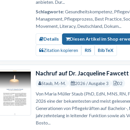
anbieten. Dur...
Schlagworte:
Gesundheitskompetenz, Pflegevis
Management, Pflegeprozess, Best Practice, S
Movement, Literacy, Deutschland, Dokum...
Details
Diesen Artikel im Shop erw
Zitation kopieren
RIS
BibTeX
Nachruf auf Dr. Jacqueline Fawcett
Staub, M.-M.
2026 / Ausgabe 3
02
Von Maria Müller Staub (PhD, EdN, MNS, RN, F
2026 eine der bekanntesten und meist gelesene
Generationen von Pflegekräften auf Bachelor-
jahrzehntelang in leitender Funktion sowie als 
Bosto...