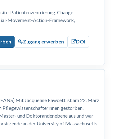
ite, Patientenzentrierung, Change
ocial-Movement-Action-Framework,
erben
Zugang erwerben
DOI
EANS) Mit Jacqueline Fawcett ist am 22. März
n Pflegewissenschafterinnen gestorben.
, Master- und Doktorandenebene aus und war
Vorsitzende an der University of Massachusetts