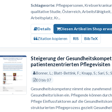
Schlagworte:
Pflegepersonen, Krebserkrankung,
qualitative Studie, Österreich, Arbeitsfähigkeit
Arbeitsplatz, Kr...
Details
Diesen Artikel im Shop erw
Zitation kopieren
RIS
BibTeX
Steigerung der Gesundheitskompete
patientenzentrierten Pflegevisiten
Bonner, L.; Blatt-Bettink, F.; Knapp, S.; Sari, S.;
03 bis 07
Gesundheitskompetenz nimmt eine zunehmend re
Gesundheitsrisiken ein. Pflegende können durch
Pflege Einflussfaktoren auf die Gesundheitskom
strukturierten Pflegeprozess gezielt Gesundh