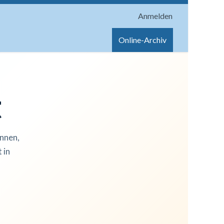
Anmelden
onen
Shop
Hilfe
Online-Archiv
t
innen,
 in