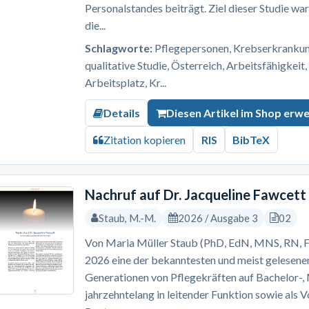
Personalstandes beiträgt. Ziel dieser Studie wa
die...
Schlagworte:
Pflegepersonen, Krebserkrankung,
qualitative Studie, Österreich, Arbeitsfähigkeit
Arbeitsplatz, Kr...
Details
Diesen Artikel im Shop erw
Zitation kopieren
RIS
BibTeX
Nachruf auf Dr. Jacqueline Fawcett
Staub, M.-M.
2026 / Ausgabe 3
02
Von Maria Müller Staub (PhD, EdN, MNS, RN, F
2026 eine der bekanntesten und meist gelesene
Generationen von Pflegekräften auf Bachelor-
jahrzehntelang in leitender Funktion sowie als 