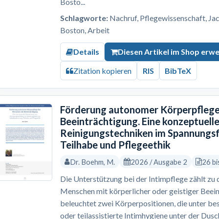
Bosto...
Schlagworte:
Nachruf, Pflegewissenschaft, Ja
Boston, Arbeit
Details
Diesen Artikel im Shop erw
Zitation kopieren
RIS
BibTeX
Förderung autonomer Körperpflege
Beeinträchtigung. Eine konzeptuell
Reinigungstechniken im Spannungsf
Teilhabe und Pflegeethik
Dr. Boehm, M.
2026 / Ausgabe 2
26 bi
Die Unterstützung bei der Intimpflege zählt zu
Menschen mit körperlicher oder geistiger Beein
beleuchtet zwei Körperpositionen, die unter b
oder teilassistierte Intimhygiene unter der Dus