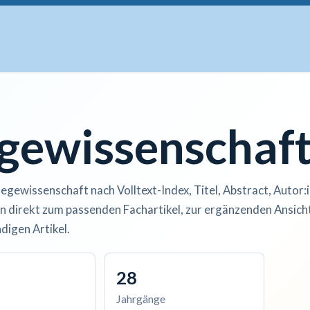
uskripte
Open Access
Kurse
Anzeigen
Instituti
egewissenschaf
legewissenschaft nach Volltext-Index, Titel, Abstract, Autor:
n direkt zum passenden Fachartikel, zur ergänzenden Ansicht
digen Artikel.
28
Jahrgänge