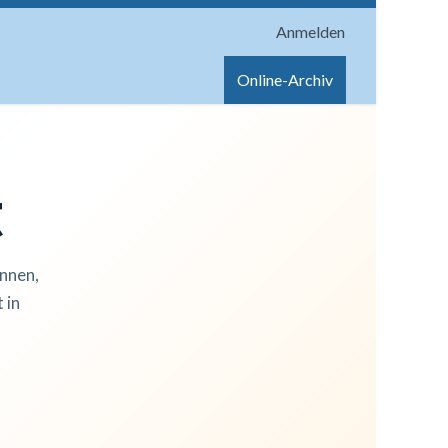
Anmelden
onen
Shop
Hilfe
Online-Archiv
t
innen,
 in