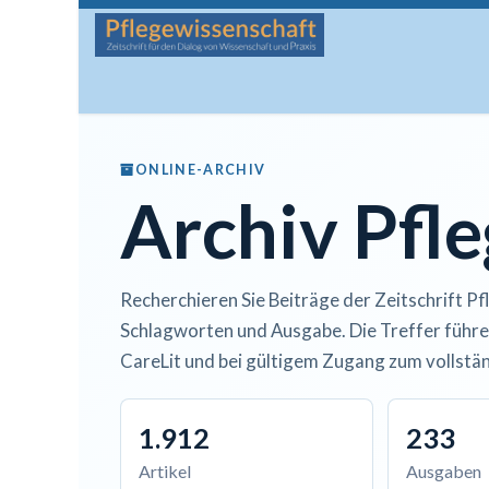
Zum Inhalt springen
Startseite
Über die Zeitschrift
Lesen
Man
ONLINE-ARCHIV
Archiv Pfl
Recherchieren Sie Beiträge der Zeitschrift Pf
Schlagworten und Ausgabe. Die Treffer führe
CareLit und bei gültigem Zugang zum vollstän
1.912
233
Artikel
Ausgaben