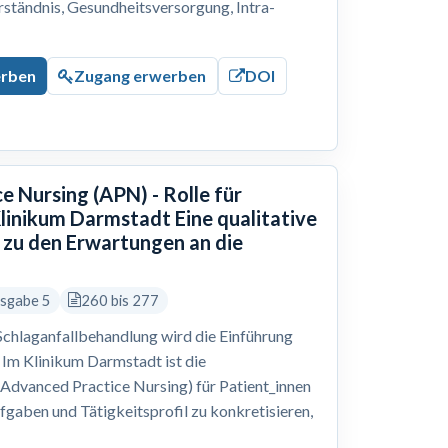
erständnis, Gesundheitsversorgung, Intra-
erben
Zugang erwerben
DOI
e Nursing (APN) - Rolle für
Klinikum Darmstadt Eine qualitative
zu den Erwartungen an die
usgabe 5
260 bis 277
 Schlaganfallbehandlung wird die Einführung
Im Klinikum Darmstadt ist die
Advanced Practice Nursing) für Patient_innen
ufgaben und Tätigkeitsprofil zu konkretisieren,