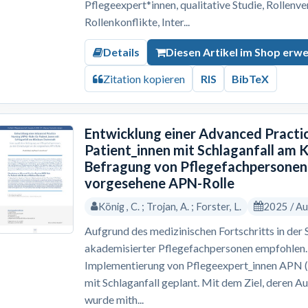
Pflegeexpert*innen, qualitative Studie, Rollenv
Rollenkonflikte, Inter...
Details
Diesen Artikel im Shop erw
Zitation kopieren
RIS
BibTeX
Entwicklung einer Advanced Practic
Patient_innen mit Schlaganfall am 
Befragung von Pflegefachpersonen 
vorgesehene APN-Rolle
König , C. ; Trojan, A. ; Forster, L.
2025 / A
Aufgrund des medizinischen Fortschritts in der
akademisierter Pflegefachpersonen empfohlen. 
Implementierung von Pflegeexpert_innen APN (
mit Schlaganfall geplant. Mit dem Ziel, deren A
wurde mith...