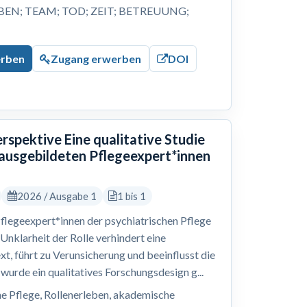
BEN; TEAM; TOD; ZEIT; BETREUUNG;
erben
Zugang erwerben
DOI
rspektive Eine qualitative Studie
ausgebildeten Pflegeexpert*innen
2026 / Ausgabe 1
1 bis 1
flegeexpert*innen der psychiatrischen Pflege
 Unklarheit der Rolle verhindert eine
t, führt zu Verunsicherung und beeinflusst die
wurde ein qualitatives Forschungsdesign g...
he Pflege, Rollenerleben, akademische