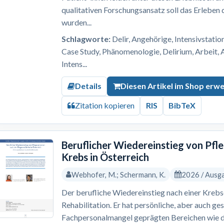
qualitativen Forschungsansatz soll das Erleben
wurden...
Schlagworte:
Delir, Angehörige, Intensivstation
Case Study, Phänomenologie, Delirium, Arbeit, 
Intens...
Details
Diesen Artikel im Shop erw
Zitation kopieren
RIS
BibTeX
Beruflicher Wiedereinstieg von Pf
Krebs in Österreich
Webhofer, M.; Schermann, K.
2026 / Ausg
Der berufliche Wiedereinstieg nach einer Krebs
Rehabilitation. Er hat persönliche, aber auch ges
Fachpersonalmangel geprägten Bereichen wie 