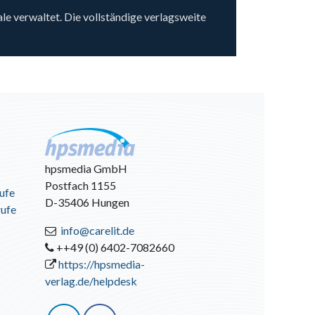
 verwaltet. Die vollständige verlagsweite
hpsmedia GmbH
Postfach 1155
ufe
D-35406 Hungen
rufe
info@carelit.de
++49 (0) 6402-7082660
https://hpsmedia-
verlag.de/helpdesk