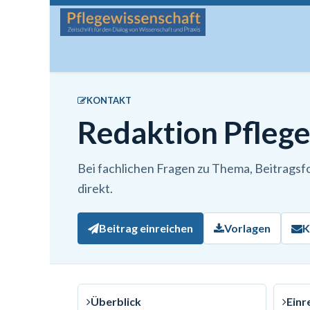
Zum Inhalt springen
Startseite
Über die Zeitschrift
Lesen
Man
KONTAKT
Redaktion Pfleg
Bei fachlichen Fragen zu Thema, Beitragsf
direkt.
Beitrag einreichen
Vorlagen
K
Überblick
Einr