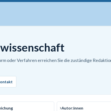
uskripte
Open Access
Kurse
Anzeigen
Instituti
ewissenschaft
orm oder Verfahren erreichen Sie die zuständige Redaktio
ontakt
eichung
Autor:innen