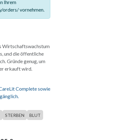
in Ihrem
y/orders/ vornehmen.
das Wirtschaftswachstum
, und die öffentliche
sch. Gründe genug, um
r erkauft wird.
 CareLit Complete sowie
gänglich.
STERBEN
BLUT