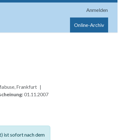
Anmelden
onen
Shop
Hilfe
Online-Archiv
Mabuse, Frankfurt |
scheinung:
01.11.2007
 ist sofort nach dem