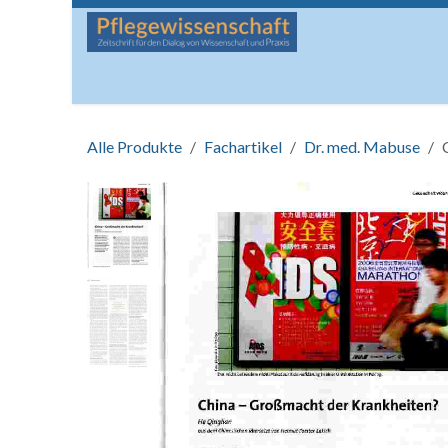
Zum Inhalt springen
Startseite
Über die Zeitschrift
Lesen
Man
Alle Produkte
Fachartikel
Dr. med. Mabuse