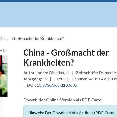
uskripte
Open Access
Kurse
Anzeigen
Instituti
China - Großmacht der Krankheiten?
China - Großmacht der
Krankheiten?
Autor*innen:
Oinglian, H. |
Zeitschrift:
Dr. med. 
Jahrgang:
32 |
Heft:
11 |
Seiten:
41 bis 42 |
Er
|
DOI:
10.3936/docid100635
Erwerb der Online-Version als PDF-Datei
Hinweis:
Der Download des Artikels (PDF-Format)