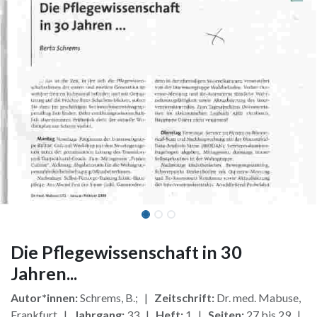
Die Pflegewissenschaft in 30
Jahren...
Autor*innen:
Schrems, B.; |
Zeitschrift:
Dr. med. Mabuse,
Frankfurt |
Jahrgang:
33 |
Heft:
1 |
Seiten:
27 bis 29 |