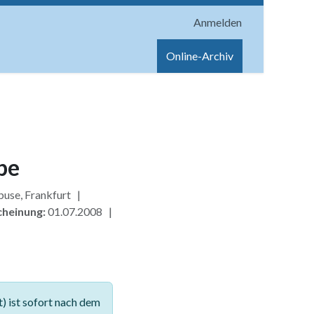
Anmelden
onen
Shop
Hilfe
Online-Archiv
pe
buse, Frankfurt |
cheinung:
01.07.2008 |
 ist sofort nach dem