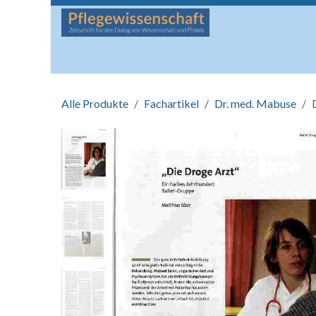
Zum Inhalt springen
Startseite
Über die Zeitschrift
Lesen
Man
Alle Produkte
Fachartikel
Dr. med. Mabuse