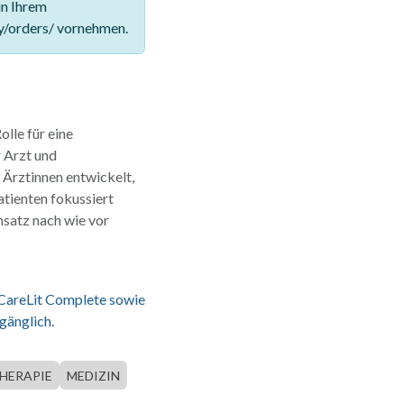
in Ihrem
y/orders/ vornehmen.
lle für eine
r Arzt und
 Ärztinnen entwickelt,
atienten fokussiert
nsatz nach wie vor
 CareLit Complete sowie
gänglich.
HERAPIE
MEDIZIN