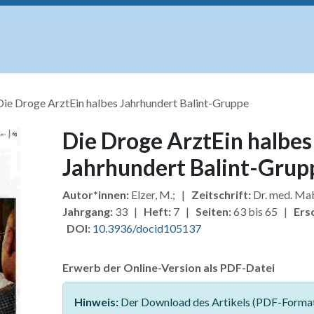
uskripte
Open Access
Kurse
Anzeigen
Instituti
Die Droge ArztEin halbes Jahrhundert Balint-Gruppe
Die Droge ArztEin halbes
Jahrhundert Balint-Grup
Autor*innen:
Elzer, M.; |
Zeitschrift:
Dr. med. Ma
Jahrgang:
33 |
Heft:
7 |
Seiten:
63 bis 65 |
Ers
DOI:
10.3936/docid105137
Erwerb der Online-Version als PDF-Datei
Hinweis:
Der Download des Artikels (PDF-Format)