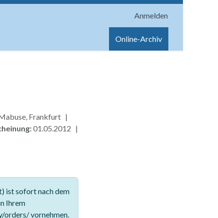
Anmelden
onen
Shop
Hilfe
Online-Archiv
 Mabuse, Frankfurt |
cheinung:
01.05.2012 |
 ist sofort nach dem
in Ihrem
y/orders/ vornehmen.