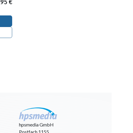
,95
€
hpsmedia GmbH
Postfach 1155