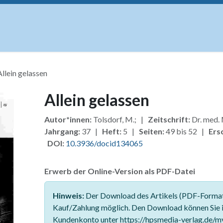
uskripte
Open Access
Kurse
Anzeigen
Instituti
Allein gelassen
Allein gelassen
Autor*innen:
Tolsdorf, M.; |
Zeitschrift:
Dr. med.
Jahrgang:
37 |
Heft:
5 |
Seiten:
49 bis 52 |
Ers
DOI:
10.3936/docid134065
Erwerb der Online-Version als PDF-Datei
Hinweis:
Der Download des Artikels (PDF-Format)
Kauf/Zahlung möglich. Den Download können Sie 
Kundenkonto unter https://hpsmedia-verlag.de/m