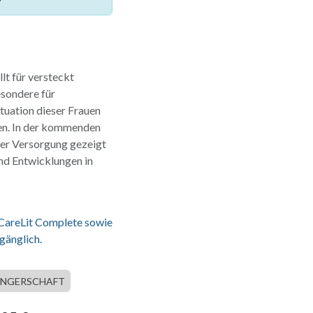
lt für versteckt
esondere für
tuation dieser Frauen
en. In der kommenden
er Versorgung gezeigt
und Entwicklungen in
 CareLit Complete sowie
gänglich.
NGERSCHAFT