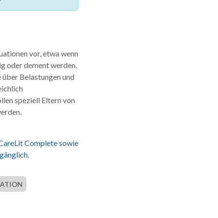
uationen vor, etwa wenn
tig oder dement werden.
e über Belastungen und
ichlich
len speziell Eltern von
werden.
 CareLit Complete sowie
gänglich.
MATION