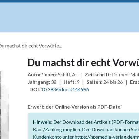
uskripte
Open Access
Kurse
Anzeigen
Instituti
Du machst dir echt Vorwürfe...
Du machst dir echt Vorwü
Autor*innen:
Schiff, A.; |
Zeitschrift:
Dr. med. Ma
Jahrgang:
38 |
Heft:
9 |
Seiten:
24 bis 26 |
Ers
DOI:
10.3936/docid144996
Erwerb der Online-Version als PDF-Datei
Hinweis:
Der Download des Artikels (PDF-Format)
Kauf/Zahlung möglich. Den Download können Sie 
Kundenkonto unter https://hpsmedia-verlag.de/m