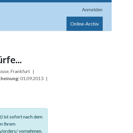
Anmelden
onen
Shop
Hilfe
Online-Archiv
rfe...
buse, Frankfurt |
cheinung:
01.09.2013 |
 ist sofort nach dem
in Ihrem
y/orders/ vornehmen.