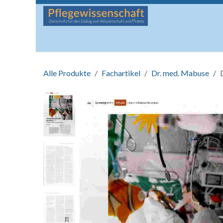
Zum Inhalt springen
Startseite
Über die Zeitschrift
Lesen
Man
Alle Produkte
Fachartikel
Dr. med. Mabuse