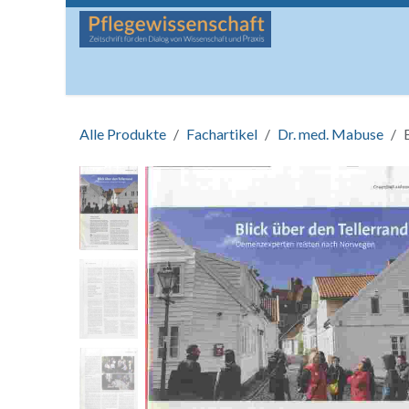
Zum Inhalt springen
Startseite
Über die Zeitschrift
Lesen
Man
Alle Produkte
Fachartikel
Dr. med. Mabuse