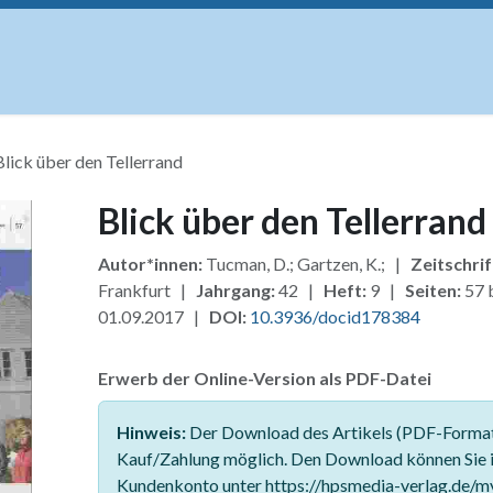
uskripte
Open Access
Kurse
Anzeigen
Instituti
Blick über den Tellerrand
Blick über den Tellerrand
Autor*innen:
Tucman, D.; Gartzen, K.; |
Zeitschrif
Frankfurt |
Jahrgang:
42 |
Heft:
9 |
Seiten:
57 
01.09.2017 |
DOI:
10.3936/docid178384
Erwerb der Online-Version als PDF-Datei
Hinweis:
Der Download des Artikels (PDF-Format)
Kauf/Zahlung möglich. Den Download können Sie 
Kundenkonto unter https://hpsmedia-verlag.de/m