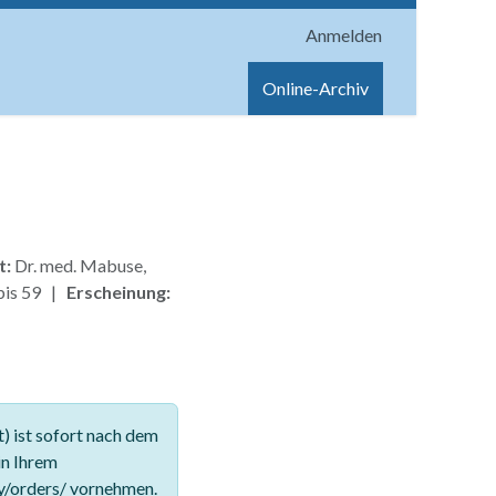
Anmelden
onen
Shop
Hilfe
Online-Archiv
t:
Dr. med. Mabuse,
bis 59 |
Erscheinung:
 ist sofort nach dem
in Ihrem
y/orders/ vornehmen.