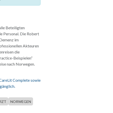
le Beteiligten
e Personal. Die Robert
t Demenz im
ofessionellen Akteuren
enreisen die
ractice-Beispielen“
Reise nach Norwegen.
 CareLit Complete sowie
gänglich.
RZT
NORWEGEN