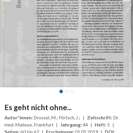
Es geht nicht ohne...
Autor*innen:
Drossel, M.; Förtsch, J.; |
Zeitschrift:
Dr.
med. Mabuse, Frankfurt |
Jahrgang:
44 |
Heft:
5 |
Seiten:
60 bis 62 |
Erscheinung:
01.05.2019 |
DOI: