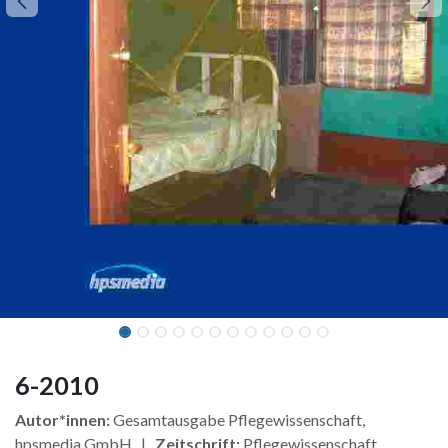
6-2010
Autor*innen:
Gesamtausgabe Pflegewissenschaft,
hpsmedia GmbH |
Zeitschrift:
Pflegewissenschaft,