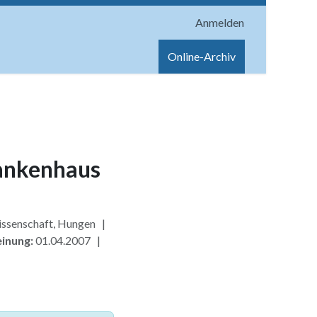
Anmelden
onen
Shop
Hilfe
Online-Archiv
ankenhaus
ssenschaft, Hungen |
inung:
01.04.2007 |