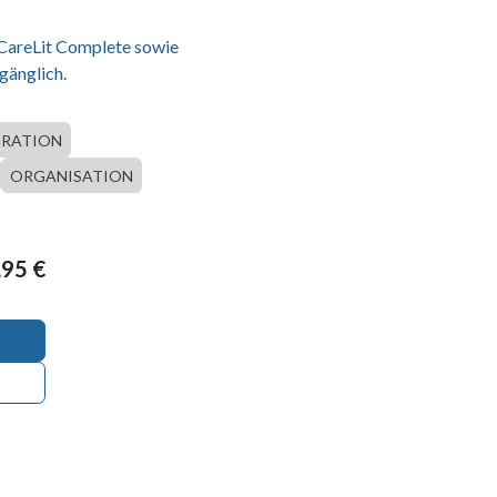
 CareLit Complete sowie
gänglich.
GRATION
ORGANISATION
,95
€