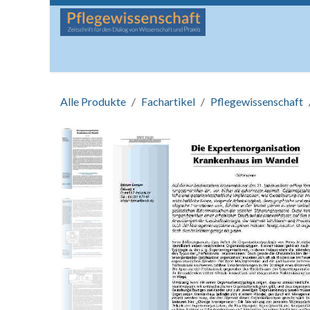
Zum Inhalt springen
Startseite
Über die Zeitschrift
Lesen
Man
Alle Produkte
Fachartikel
Pflegewissenschaft