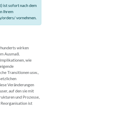
 ist sofort nach dem
in Ihrem
y/orders/ vornehmen.
rhunderts wirken
tem Ausmaß.
Implikationen, wie
teigende
che Transitionen usw.,
setzlichen
Diese Veränderungen
ser, auf den sie mit
rukturen und Prozesse,
Reorganisation ist