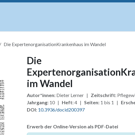
uskripte
Open Access
Kurse
Anzeigen
Instituti
Die ExpertenorganisationKrankenhaus im Wandel
Die
ExpertenorganisationKr
im Wandel
Autor*innen:
Dieter Lerner |
Zeitschrift:
Pflegewi
Jahrgang:
10 |
Heft:
4 |
Seiten:
1 bis 1 |
Ersche
DOI:
10.3936/docid200397
Erwerb der Online-Version als PDF-Datei