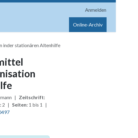
Anmelden
onen
Shop
Hilfe
Online-Archiv
 inder stationären Altenhilfe
mittel
nisation
lfe
ermann |
Zeitschrift:
:
2 |
Seiten:
1 bis 1 |
0497