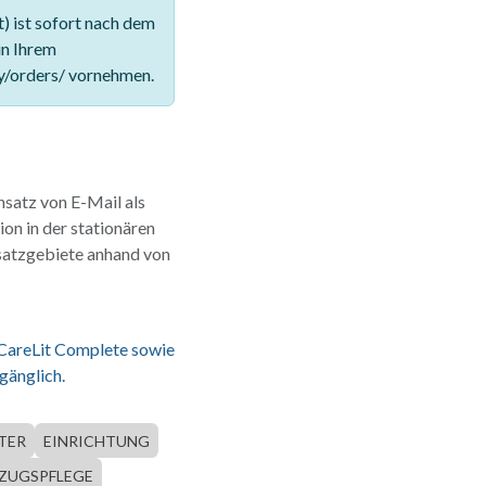
 ist sofort nach dem
in Ihrem
y/orders/ vornehmen.
nsatz von E-Mail als
ion in der stationären
nsatzgebiete anhand von
 CareLit Complete sowie
gänglich.
TER
EINRICHTUNG
ZUGSPFLEGE