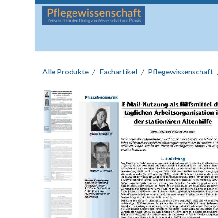
Zum Inhalt springen
Startseite
Über die Zeitschrift
Lesen
Man
Alle Produkte
Fachartikel
Pflegewissenschaft