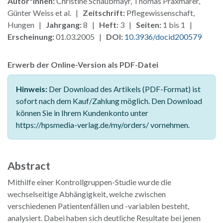
Autor*innen:
Christine Schaubmayr, Thomas Praxmarer,
Günter Weiss et al. |
Zeitschrift:
Pflegewissenschaft,
Hungen |
Jahrgang:
8 |
Heft:
3 |
Seiten:
1 bis 1 |
Erscheinung:
01.03.2005 |
DOI:
10.3936/docid200579
Erwerb der Online-Version als PDF-Datei
Hinweis:
Der Download des Artikels (PDF-Format) ist
sofort nach dem Kauf/Zahlung möglich. Den Download
können Sie in Ihrem Kundenkonto unter
https://hpsmedia-verlag.de/my/orders/ vornehmen.
Abstract
Mithilfe einer Kontrollgruppen-Studie wurde die
wechselseitige Abhängigkeit, welche zwischen
verschiedenen Patientenfällen und -variablen besteht,
analysiert. Dabei haben sich deutliche Resultate bei jenen