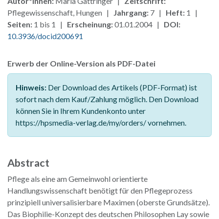
Autor*innen:
Maria Gattringer |
Zeitschrift:
Pflegewissenschaft, Hungen |
Jahrgang:
7 |
Heft:
1 |
Seiten:
1 bis 1 |
Erscheinung:
01.01.2004 |
DOI:
10.3936/docid200691
Erwerb der Online-Version als PDF-Datei
Hinweis:
Der Download des Artikels (PDF-Format) ist
sofort nach dem Kauf/Zahlung möglich. Den Download
können Sie in Ihrem Kundenkonto unter
https://hpsmedia-verlag.de/my/orders/ vornehmen.
Abstract
Pflege als eine am Gemeinwohl orientierte
Handlungswissenschaft benötigt für den Pflegeprozess
prinzipiell universalisierbare Maximen (oberste Grundsätze).
Das Biophilie-Konzept des deutschen Philosophen Lay sowie