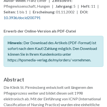
Autor*innen:
Franz Elmer |
Zeitschrift:
Pflegewissenschaft, Hungen |
Jahrgang:
5 |
Heft:
11 |
Seiten:
1 bis 1 |
Erscheinung:
01.11.2002 |
DOI:
10.3936/docid200791
Erwerb der Online-Version als PDF-Datei
Hinweis:
Der Download des Artikels (PDF-Format) ist
sofort nach dem Kauf/Zahlung möglich. Den Download
können Sie in Ihrem Kundenkonto unter
https://hpsmedia-verlag.de/my/orders/ vornehmen.
Abstract
Die Klinik St. Pirminsberg entwickelt seit längerem den
Pflegeprozess weiter und bildet diesen seit 1998
elektronisch ab. Mit der Einführung von ICNP (International
Classification of Nursing Practice) wurden eine einheitliche