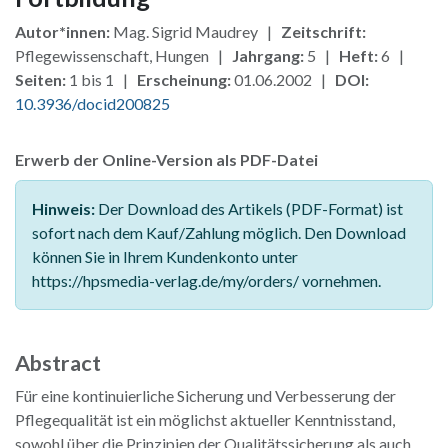
Autor*innen:
Mag. Sigrid Maudrey |
Zeitschrift:
Pflegewissenschaft, Hungen |
Jahrgang:
5 |
Heft:
6 |
Seiten:
1 bis 1 |
Erscheinung:
01.06.2002 |
DOI:
10.3936/docid200825
Erwerb der Online-Version als PDF-Datei
Hinweis:
Der Download des Artikels (PDF-Format) ist
sofort nach dem Kauf/Zahlung möglich. Den Download
können Sie in Ihrem Kundenkonto unter
https://hpsmedia-verlag.de/my/orders/ vornehmen.
Abstract
Für eine kontinuierliche Sicherung und Verbesserung der
Pflegequalität ist ein möglichst aktueller Kenntnisstand,
sowohl über die Prinzipien der Qualitätssicherung als auch