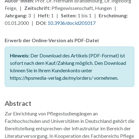
Autor*innen:
Prof. Dr. Hermann Brandenburg, Dr. Ingeborg
Feige, |
Zeitschrift:
Pflegewissenschaft, Hungen |
Jahrgang:
3 |
Heft:
1 |
Seiten:
1 bis 1 |
Erscheinung:
01.01.2000 |
DOI:
10.3936/docid201017
Erwerb der Online-Version als PDF-Datei
Hinweis:
Der Download des Artikels (PDF-Format) ist
sofort nach dem Kauf/Zahlung möglich. Den Download
können Sie in Ihrem Kundenkonto unter
https://hpsmedia-verlag.de/my/orders/ vornehmen.
Abstract
Zur Einrichtung von Pflegestudiengängen an
Fachhochschulen und Universitäten in Deutschland gehört die
Bereitstellung entsprechen-der Infrastruktur im Bereich der
Literaturversorgung. In Kooperation des Fachbereichs Pflege