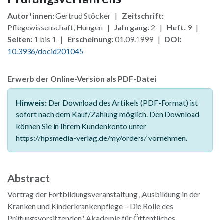
Autor*innen:
Gertrud Stöcker |
Zeitschrift:
Pflegewissenschaft, Hungen |
Jahrgang:
2 |
Heft:
9 |
Seiten:
1 bis 1 |
Erscheinung:
01.09.1999 |
DOI:
10.3936/docid201045
Erwerb der Online-Version als PDF-Datei
Hinweis:
Der Download des Artikels (PDF-Format) ist
sofort nach dem Kauf/Zahlung möglich. Den Download
können Sie in Ihrem Kundenkonto unter
https://hpsmedia-verlag.de/my/orders/ vornehmen.
Abstract
Vortrag der Fortbildungsveranstaltung „Ausbildung in der
Kranken und Kinderkrankenpflege – Die Rolle des
Prüfungsvorsitzenden" Akademie für Öffentliches