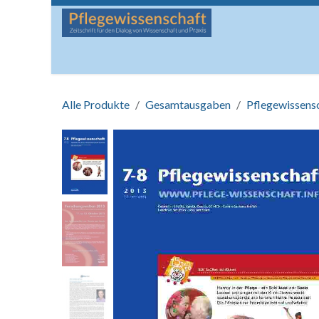
Zum Inhalt springen
Startseite
Über die Zeitschrift
Lesen
Man
Alle Produkte
Gesamtausgaben
Pflegewissens