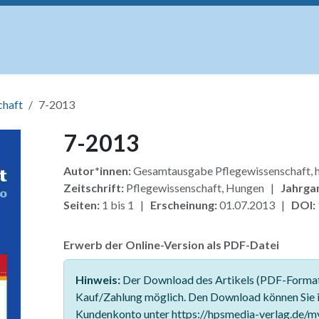
uskripte
Open Access
Kurse
Anzeigen
Instituti
chaft
7-2013
7-2013
Autor*innen:
Gesamtausgabe Pflegewissenschaft
Zeitschrift:
Pflegewissenschaft, Hungen |
Jahrga
Seiten:
1 bis 1 |
Erscheinung:
01.07.2013 |
DOI:
Erwerb der Online-Version als PDF-Datei
Hinweis:
Der Download des Artikels (PDF-Format)
Kauf/Zahlung möglich. Den Download können Sie 
Kundenkonto unter https://hpsmedia-verlag.de/m