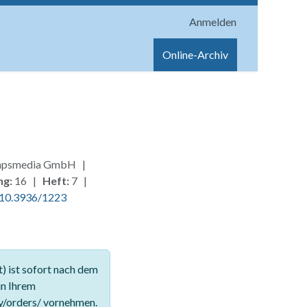
Anmelden
onen
Shop
Hilfe
Online-Archiv
, hpsmedia GmbH |
ng:
16 |
Heft:
7 |
10.3936/1223
 ist sofort nach dem
in Ihrem
y/orders/ vornehmen.