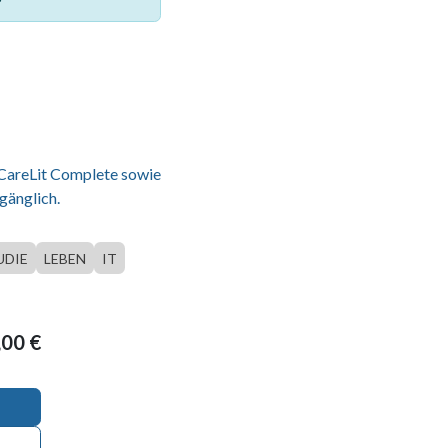
 CareLit Complete sowie
gänglich.
UDIE
LEBEN
IT
,00
€