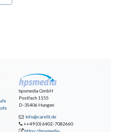
hpsmedia GmbH
Postfach 1155
ufe
D-35406 Hungen
rufe
info@carelit.de
++49 (0) 6402-7082660
https://hpsmedia-