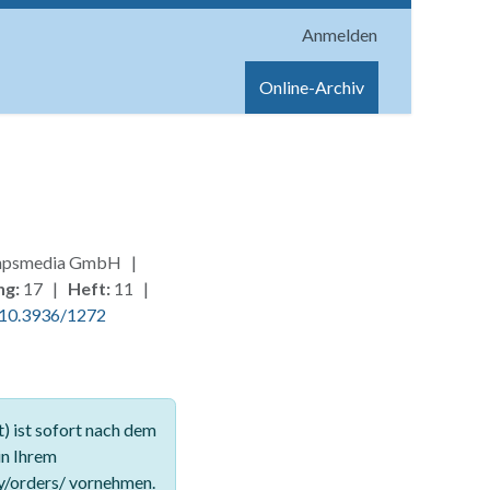
Anmelden
onen
Shop
Hilfe
Online-Archiv
, hpsmedia GmbH |
ng:
17 |
Heft:
11 |
10.3936/1272
 ist sofort nach dem
in Ihrem
y/orders/ vornehmen.