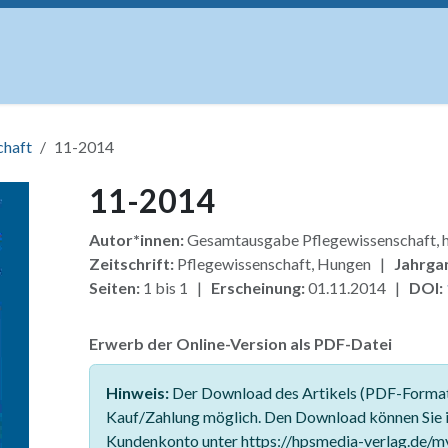
uskripte
Open Access
Kurse
Anzeigen
Instituti
chaft
11-2014
11-2014
Autor*innen:
Gesamtausgabe Pflegewissenschaft
Zeitschrift:
Pflegewissenschaft, Hungen |
Jahrga
Seiten:
1 bis 1 |
Erscheinung:
01.11.2014 |
DOI:
Erwerb der Online-Version als PDF-Datei
Hinweis:
Der Download des Artikels (PDF-Format)
Kauf/Zahlung möglich. Den Download können Sie 
Kundenkonto unter https://hpsmedia-verlag.de/m