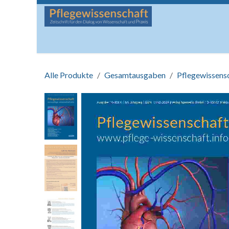
Zum Inhalt springen
Startseite
Über die Zeitschrift
Lesen
Man
Alle Produkte
Gesamtausgaben
Pflegewissens