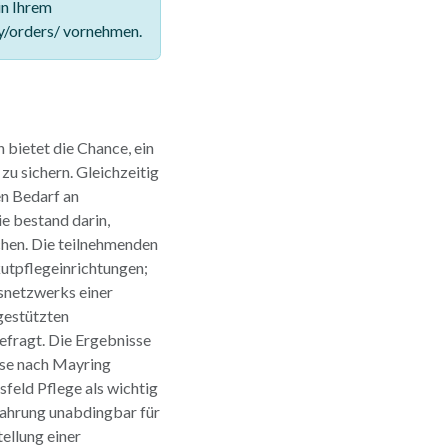
in Ihrem
y/orders/ vornehmen.
 bietet die Chance, ein
zu sichern. Gleichzeitig
en Bedarf an
e bestand darin,
hen. Die teilnehmenden
utpflegeinrichtungen;
snetzwerks einer
gestützten
efragt. Die Ergebnisse
lyse nach Mayring
sfeld Pflege als wichtig
rfahrung unabdingbar für
ellung einer