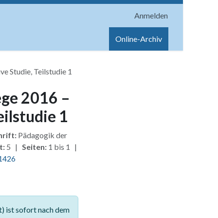
Anmelden
onen
Shop
Hilfe
Online-Archiv
e Studie, Teilstudie 1
ege 2016 –
eilstudie 1
rift:
Pädagogik der
t:
5 |
Seiten:
1 bis 1 |
1426
 ist sofort nach dem