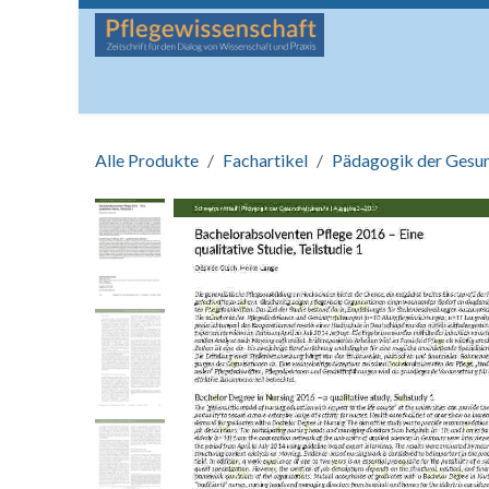
Zum Inhalt springen
Startseite
Über die Zeitschrift
Lesen
Man
Alle Produkte
Fachartikel
Pädagogik der Gesu