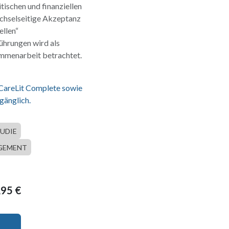
tischen und finanziellen
chselseitige Akzeptanz
ellen“
ührungen wird als
ammenarbeit betrachtet.
 CareLit Complete sowie
gänglich.
UDIE
GEMENT
,95
€