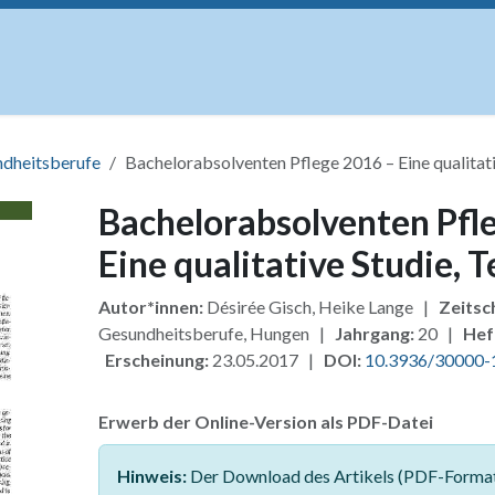
uskripte
Open Access
Kurse
Anzeigen
Instituti
ndheitsberufe
Bachelorabsolventen Pflege 2016 – Eine qualitativ
Bachelorabsolventen Pfl
Eine qualitative Studie, T
Autor*innen:
Désirée Gisch, Heike Lange |
Zeitsch
Gesundheitsberufe, Hungen |
Jahrgang:
20 |
Hef
Erscheinung:
23.05.2017 |
DOI:
10.3936/30000-
Erwerb der Online-Version als PDF-Datei
Hinweis:
Der Download des Artikels (PDF-Format)