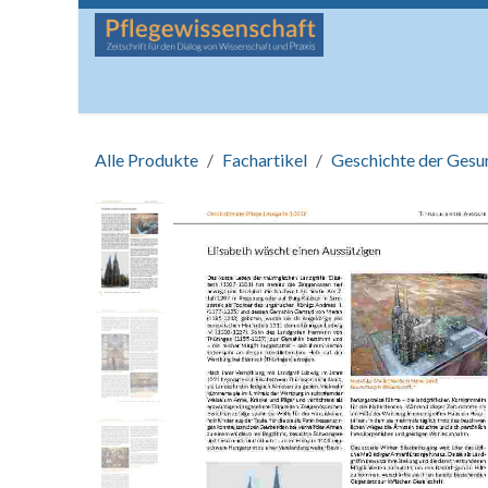
Zum Inhalt springen
Startseite
Über die Zeitschrift
Lesen
Man
Alle Produkte
Fachartikel
Geschichte der Gesu