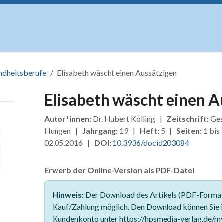
uskripte
Open Access
Kurse
Anzeigen
Instituti
ndheitsberufe
Elisabeth wäscht einen Aussätzigen
Elisabeth wäscht einen A
Autor*innen:
Dr. Hubert Kolling |
Zeitschrift:
Ges
Hungen |
Jahrgang:
19 |
Heft:
5 |
Seiten:
1 bis
02.05.2016 |
DOI:
10.3936/docid203084
Erwerb der Online-Version als PDF-Datei
Hinweis:
Der Download des Artikels (PDF-Format)
Kauf/Zahlung möglich. Den Download können Sie 
Kundenkonto unter https://hpsmedia-verlag.de/m