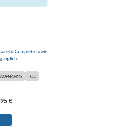
 CareLit Complete sowie
gänglich.
AUFNAHME
TOD
,95
€