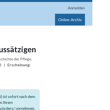
Anmelden
onen
Shop
Hilfe
Online-Archiv
ussätzigen
chichte der Pflege,
 1 |
Erscheinung:
 ist sofort nach dem
in Ihrem
y/orders/ vornehmen.