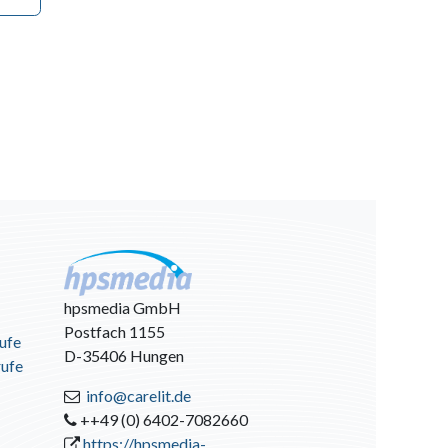
hpsmedia GmbH
Postfach 1155
ufe
D-35406 Hungen
rufe
info@carelit.de
++49 (0) 6402-7082660
https://hpsmedia-