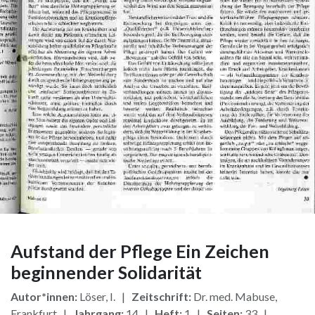
Aufstand der Pflege Ein Zeichen
beginnender Solidarität
Autor*innen:
Löser, I. |
Zeitschrift:
Dr. med. Mabuse,
Frankfurt |
Jahrgang:
14 |
Heft:
1 |
Seiten:
33 |