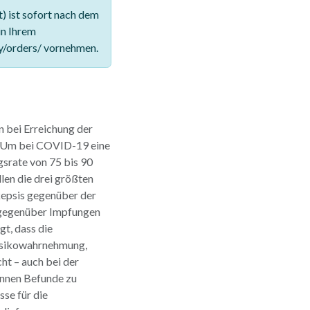
 ist sofort nach dem
in Ihrem
y/orders/ vornehmen.
 bei Erreichung der
. Um bei COVID-19 eine
gsrate von 75 bis 90
len die drei größten
kepsis gegenüber der
 gegenüber Impfungen
gt, dass die
Risikowahrnehmung,
cht – auch bei der
nnen Befunde zu
se für die