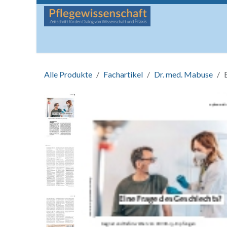
Zum Inhalt springen
Startseite
Über die Zeitschrift
Lesen
Man
Alle Produkte
Fachartikel
Dr. med. Mabuse