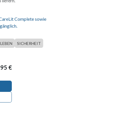
liefern.
 CareLit Complete sowie
gänglich.
LEBEN
SICHERHEIT
,95
€