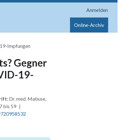
Anmelden
onen
Shop
Hilfe
Online-Archiv
-19-Impfungen
hts? Gegner
VID-19-
ift:
Dr. med. Mabuse,
7 bis 59 |
2720958532