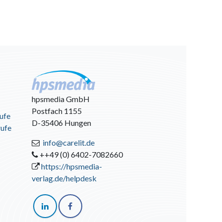
hpsmedia GmbH
Postfach 1155
ufe
D-35406 Hungen
rufe
info@carelit.de
++49 (0) 6402-7082660
https://hpsmedia-
verlag.de/helpdesk