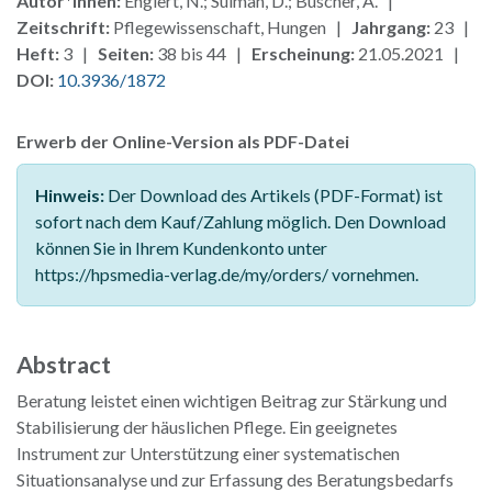
Autor*innen:
Englert, N.; Sulman, D.; Büscher, A. |
Zeitschrift:
Pflegewissenschaft, Hungen |
Jahrgang:
23 |
Heft:
3 |
Seiten:
38 bis 44 |
Erscheinung:
21.05.2021 |
DOI:
10.3936/1872
Erwerb der Online-Version als PDF-Datei
Hinweis:
Der Download des Artikels (PDF-Format) ist
sofort nach dem Kauf/Zahlung möglich. Den Download
können Sie in Ihrem Kundenkonto unter
https://hpsmedia-verlag.de/my/orders/ vornehmen.
Abstract
Beratung leistet einen wichtigen Beitrag zur Stärkung und
Stabilisierung der häuslichen Pflege. Ein geeignetes
Instrument zur Unterstützung einer systematischen
Situationsanalyse und zur Erfassung des Beratungsbedarfs