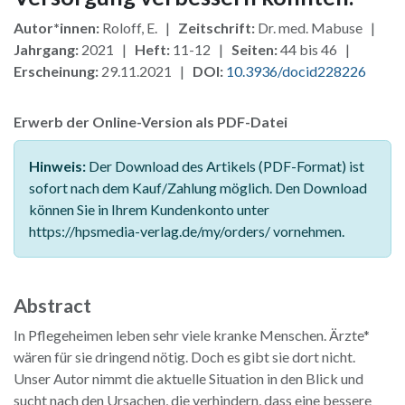
Autor*innen:
Roloff, E. |
Zeitschrift:
Dr. med. Mabuse |
Jahrgang:
2021 |
Heft:
11-12 |
Seiten:
44 bis 46 |
Erscheinung:
29.11.2021 |
DOI:
10.3936/docid228226
Erwerb der Online-Version als PDF-Datei
Hinweis:
Der Download des Artikels (PDF-Format) ist
sofort nach dem Kauf/Zahlung möglich. Den Download
können Sie in Ihrem Kundenkonto unter
https://hpsmedia-verlag.de/my/orders/ vornehmen.
Abstract
In Pflegeheimen leben sehr viele kranke Menschen. Ärzte*
wären für sie dringend nötig. Doch es gibt sie dort nicht.
Unser Autor nimmt die aktuelle Situation in den Blick und
sucht nach den Ursachen, die verhindern, dass eine bessere