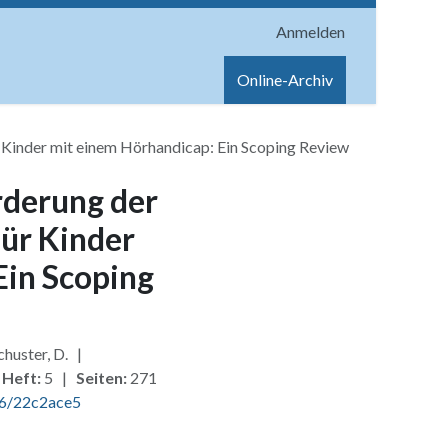
Anmelden
onen
Shop
Hilfe
Online-Archiv
 Kinder mit einem Hörhandicap: Ein Scoping Review
rderung der
ür Kinder
Ein Scoping
chuster, D. |
|
Heft:
5 |
Seiten:
271
6/22c2ace5