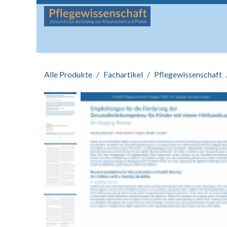
Zum Inhalt springen
Startseite
Über die Zeitschrift
Lesen
Man
Alle Produkte
Fachartikel
Pflegewissenschaft