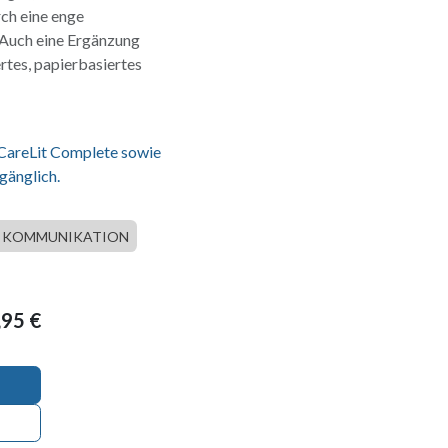
ch eine enge
Auch eine Ergänzung
rtes, papierbasiertes
 CareLit Complete sowie
gänglich.
KOMMUNIKATION
,95
€