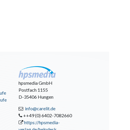
hpsmedia GmbH
Postfach 1155
ufe
D-35406 Hungen
rufe
info@carelit.de
++49 (0) 6402-7082660
https://hpsmedia-
verlag.de/helpdesk