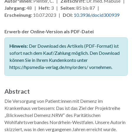
Autor*innen:
Plenter, C. |
Zeitschrift:
Dr. med. Mabuse |
Jahrgang:
48 |
Heft:
3 |
Seiten:
85 bis 87 |
Erscheinung:
10.07.2023 |
DOI:
10.3936/docid300939
Erwerb der Online-Version als PDF-Datei
Hinweis:
Der Download des Artikels (PDF-Format) ist
sofort nach dem Kauf/Zahlung möglich. Den Download
können Sie in Ihrem Kundenkonto unter
https://hpsmedia-verlag.de/my/orders/ vornehmen.
Abstract
Die Versorgung von Patient:innen mit Demenz im
Krankenhaus verbessern: Das ist das Ziel der Projektreihe
„Blickwechsel Demenz.NRW“ des Paritätischen
Wohlfahrtsverbandes Nordrhein-Westfalen. Unsere Autorin
skizziert, was in den vergangenen Jahren erreicht wurde.