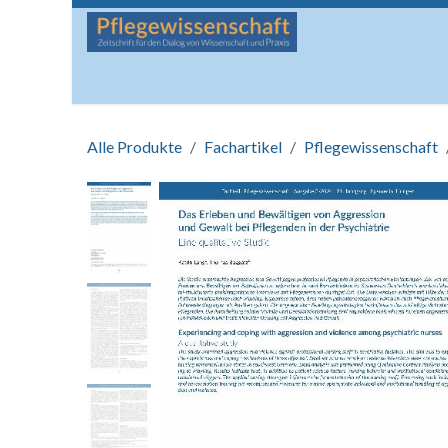
Zum Inhalt springen
Startseite
Über die Zeitschrift
Lesen
Man
Alle Produkte
Fachartikel
Pflegewissenschaft