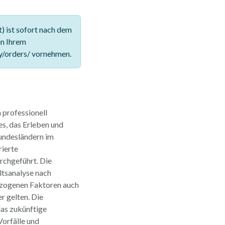
 ist sofort nach dem
in Ihrem
y/orders/ vornehmen.
 professionell
es, das Erleben und
Bundesländern im
ierte
rchgeführt. Die
altsanalyse nach
ezogenen Faktoren auch
 gelten. Die
as zukünftige
Vorfälle und