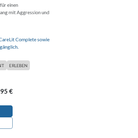
für einen
gang mit Aggression und
 CareLit Complete sowie
gänglich.
NT
ERLEBEN
,95
€