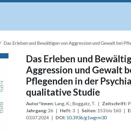
uskripte
Open Access
Kurse
Anzeigen
Instituti
Das Erleben und Bewältigen von Aggression und Gewalt bei Pflege
Das Erleben und Bewälti
Aggression und Gewalt b
Pflegenden in der Psychia
qualitative Studie
Autor*innen:
Lang, K.; Boggatz, T. |
Zeitschrift:
P
Jahrgang:
26 |
Heft:
3 |
Seiten:
153 bis 160 |
E
03.07.2024 |
DOI:
10.3936/g1wgrm30