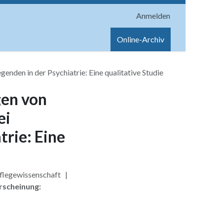
Anmelden
onen
Shop
Hilfe
Online-Archiv
nden in der Psychiatrie: Eine qualitative Studie
gen von
ei
trie: Eine
flegewissenschaft |
rscheinung: