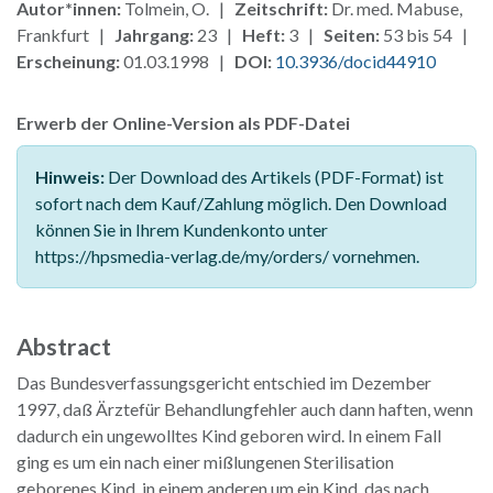
Autor*innen:
Tolmein, O. |
Zeitschrift:
Dr. med. Mabuse,
Frankfurt |
Jahrgang:
23 |
Heft:
3 |
Seiten:
53 bis 54 |
Erscheinung:
01.03.1998 |
DOI:
10.3936/docid44910
Erwerb der Online-Version als PDF-Datei
Hinweis:
Der Download des Artikels (PDF-Format) ist
sofort nach dem Kauf/Zahlung möglich. Den Download
können Sie in Ihrem Kundenkonto unter
https://hpsmedia-verlag.de/my/orders/ vornehmen.
Abstract
Das Bundesverfassungsgericht entschied im Dezember
1997, daß Ärztefür Behandlungfehler auch dann haften, wenn
dadurch ein ungewolltes Kind geboren wird. In einem Fall
ging es um ein nach einer mißlungenen Sterilisation
geborenes Kind, in einem anderen um ein Kind, das nach