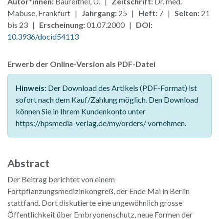
Autor*innen:
Baureithel, U. |
Zeitschrift:
Dr. med.
Mabuse, Frankfurt |
Jahrgang:
25 |
Heft:
7 |
Seiten:
21
bis 23 |
Erscheinung:
01.07.2000 |
DOI:
10.3936/docid54113
Erwerb der Online-Version als PDF-Datei
Hinweis:
Der Download des Artikels (PDF-Format) ist
sofort nach dem Kauf/Zahlung möglich. Den Download
können Sie in Ihrem Kundenkonto unter
https://hpsmedia-verlag.de/my/orders/ vornehmen.
Abstract
Der Beitrag berichtet von einem
Fortpflanzungsmedizinkongreß, der Ende Mai in Berlin
stattfand. Dort diskutierte eine ungewöhnlich grosse
Öffentlichkeit über Embryonenschutz, neue Formen der