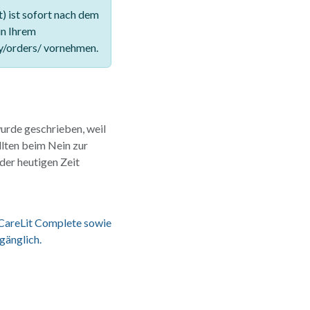
 ist sofort nach dem
in Ihrem
y/orders/ vornehmen.
wurde geschrieben, weil
llten beim Nein zur
 der heutigen Zeit
 CareLit Complete sowie
gänglich.