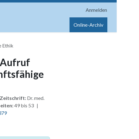
Anmelden
onen
Shop
Hilfe
Online-Archiv
e Ethik
 Aufruf
nftsfähige
Zeitschrift:
Dr. med.
eiten:
49 bis 53 |
379