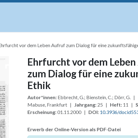
uskripte
Open Access
Kurse
Anzeigen
Instituti
Ehrfurcht vor dem Leben Aufruf zum Dialog für eine zukunftsfähig
Ehrfurcht vor dem Leben
zum Dialog für eine zuku
Ethik
Autor*innen:
Ebbrecht, G.; Bienstein, C.; Dörr, G. |
Mabuse, Frankfurt |
Jahrgang:
25 |
Heft:
11 |
S
Erscheinung:
01.11.2000 |
DOI:
10.3936/docid55
Erwerb der Online-Version als PDF-Datei