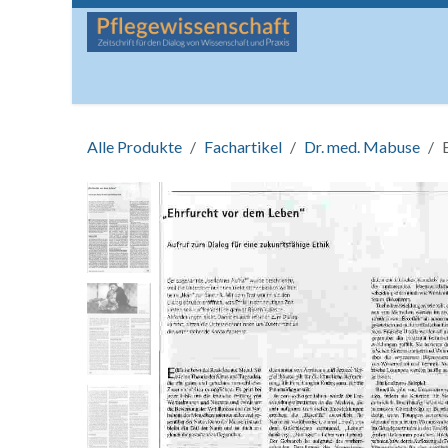
Zum Inhalt springen
Startseite
Über die Zeitschrift
Lesen
Man
Alle Produkte
Fachartikel
Dr. med. Mabuse