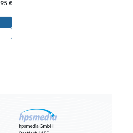
,95
€
hpsmedia GmbH
Postfach 1155