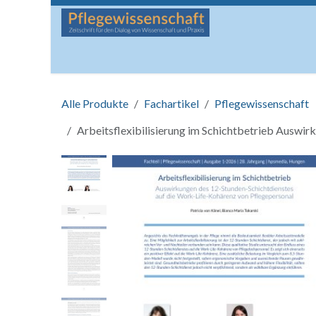
Zum Inhalt springen
Startseite
Über die Zeitschrift
Lesen
Man
Alle Produkte
Fachartikel
Pflegewissenschaft
Arbeitsflexibilisierung im Schichtbetrieb Auswi