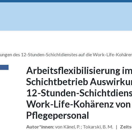
uskripte
Open Access
Kurse
Anzeigen
Instituti
rkungen des 12-Stunden-Schichtdienstes auf die Work-Life-Kohäre
Arbeitsflexibilisierung i
Schichtbetrieb Auswirku
12-Stunden-Schichtdiens
Work-Life-Kohärenz von
Pflegepersonal
Autor*innen:
von Känel, P. ; Tokarski, B. M. |
Zeits