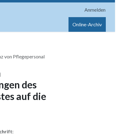
Anmelden
onen
Shop
Hilfe
Online-Archiv
nz von Pflegepersonal
m
ngen des
tes auf die
chrift: