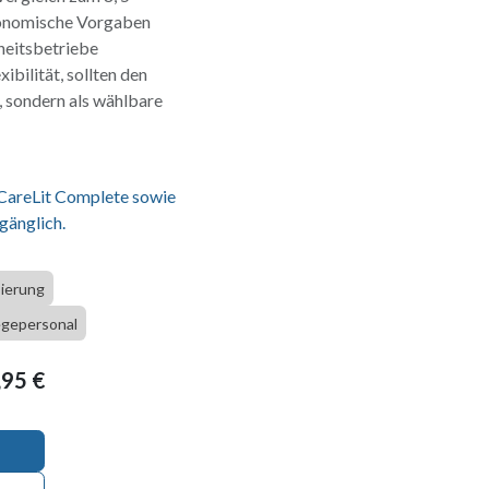
rgonomische Vorgaben
heitsbetriebe
bilität, sollten den
, sondern als wählbare
 CareLit Complete sowie
gänglich.
sierung
egepersonal
,95
€