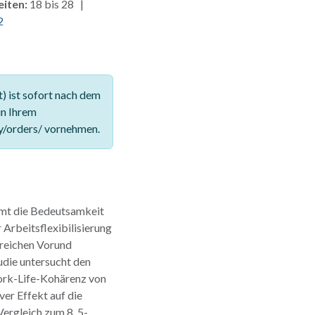
eiten:
18 bis 28 |
2
 ist sofort nach dem
in Ihrem
y/orders/ vornehmen.
mmt die Bedeutsamkeit
 Arbeitsflexibilisierung
lreichen Vorund
udie untersucht den
Work-Life-Kohärenz von
ver Effekt auf die
ergleich zum 8, 5-