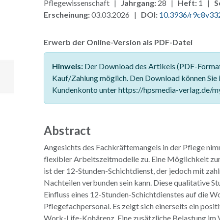
Pflegewissenschaft |
Jahrgang:
28 |
Heft:
1 |
S
Erscheinung:
03.03.2026 |
DOI:
10.3936/r9c8v33
Erwerb der Online-Version als PDF-Datei
Hinweis:
Der Download des Artikels (PDF-Format)
Kauf/Zahlung möglich. Den Download können Sie 
Kundenkonto unter https://hpsmedia-verlag.de/m
Abstract
Angesichts des Fachkräftemangels in der Pflege ni
flexibler Arbeitszeitmodelle zu. Eine Möglichkeit zur
ist der 12-Stunden-Schichtdienst, der jedoch mit zah
Nachteilen verbunden sein kann. Diese qualitative St
Einfluss eines 12-Stunden-Schichtdienstes auf die 
Pflegefachpersonal. Es zeigt sich einerseits ein positi
Work-Life-Kohärenz. Eine zusätzliche Belastung im V