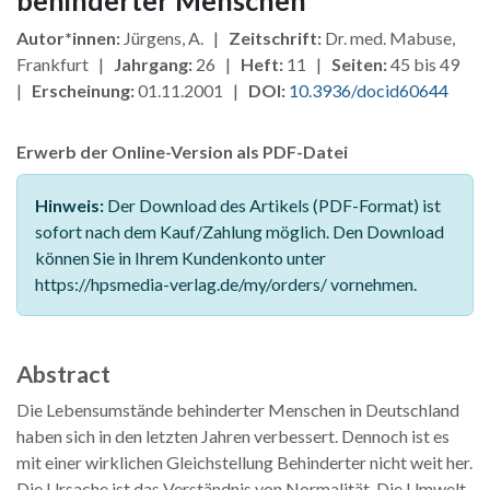
Autor*innen:
Jürgens, A. |
Zeitschrift:
Dr. med. Mabuse,
Frankfurt |
Jahrgang:
26 |
Heft:
11 |
Seiten:
45 bis 49
|
Erscheinung:
01.11.2001 |
DOI:
10.3936/docid60644
Erwerb der Online-Version als PDF-Datei
Hinweis:
Der Download des Artikels (PDF-Format) ist
sofort nach dem Kauf/Zahlung möglich. Den Download
können Sie in Ihrem Kundenkonto unter
https://hpsmedia-verlag.de/my/orders/ vornehmen.
Abstract
Die Lebensumstände behinderter Menschen in Deutschland
haben sich in den letzten Jahren verbessert. Dennoch ist es
mit einer wirklichen Gleichstellung Behinderter nicht weit her.
Die Ursache ist das Verständnis von Normalität. Die Umwelt